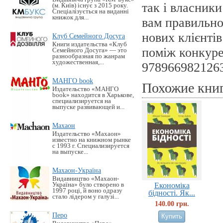
так і власник
(м. Київ) існує з 2015 року.
Спеціалізується на виданні
книжок для...
вам правильно
нових клієнтів
Клуб Семейного Досуга
Книги издательства «Клуб
поміж конкурен
Семейного Досуга» — это
разнообразная по жанрам
художественная,...
978966982126
МАНГО book
Похожие кни
Издательство «MАНГО
book» находится в Харькове,
специализируется на
выпуске развивающей и...
Махаон
Издательство «Махаон»
известно на книжном рынке
с 1993 г. Специализируется
на выпуске...
Махаон-Україна
Видавництво «Махаон-
Україна» було створено в
Економіка
1997 році, й воно одразу
бідності. Як...
стало лідером у галузі...
140.00 грн.
Перо