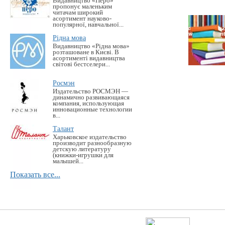
Видавництво «Перо»
пропонує маленьким
читачам широкий
асортимент науково-
популярної, навчальної...
Рідна мова
Видавництво «Рідна мова»
розташоване в Києві. В
асортименті видавництва
світові бестселери...
Росмэн
Издательство РОСМЭН —
динамично развивающаяся
компания, использующая
инновационные технологии
в...
Талант
Харьковское издательство
производит разнообразную
детскую литературу
(книжки-игрушки для
малышей...
Показать все...