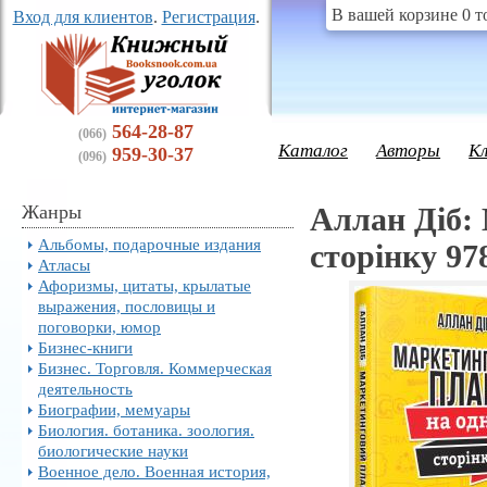
В вашей корзине 0 т
Вход для клиентов
.
Регистрация
.
564-28-87
(066)
Каталог
Авторы
К
959-30-37
(096)
Жанры
Аллан Діб:
Альбомы, подарочные издания
сторінку 97
Атласы
Афоризмы, цитаты, крылатые
выражения, пословицы и
поговорки, юмор
Бизнес-книги
Бизнес. Торговля. Коммерческая
деятельность
Биографии, мемуары
Биология. ботаника. зоология.
биологические науки
Военное дело. Военная история,