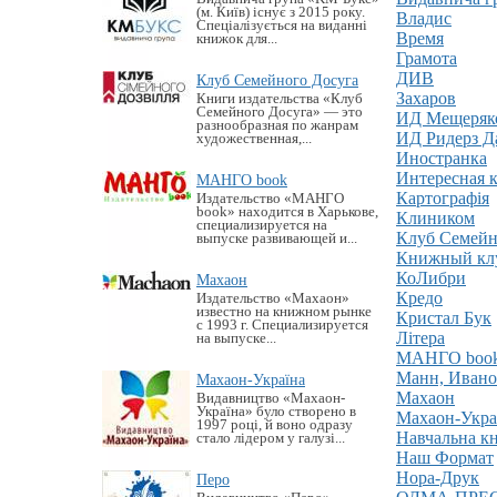
(м. Київ) існує з 2015 року.
Владис
Спеціалізується на виданні
Время
книжок для...
Грамота
ДИВ
Клуб Семейного Досуга
Захаров
Книги издательства «Клуб
Семейного Досуга» — это
ИД Мещеряк
разнообразная по жанрам
ИД Ридерз Д
художественная,...
Иностранка
Интересная 
МАНГО book
Картографія
Издательство «MАНГО
book» находится в Харькове,
Клиником
специализируется на
Клуб Семейн
выпуске развивающей и...
Книжный клу
КоЛибри
Махаон
Кредо
Издательство «Махаон»
известно на книжном рынке
Кристал Бук
с 1993 г. Специализируется
Літера
на выпуске...
МАНГО boo
Манн, Ивано
Махаон-Україна
Махаон
Видавництво «Махаон-
Україна» було створено в
Махаон-Укра
1997 році, й воно одразу
Навчальна кн
стало лідером у галузі...
Наш Формат
Нора-Друк
Перо