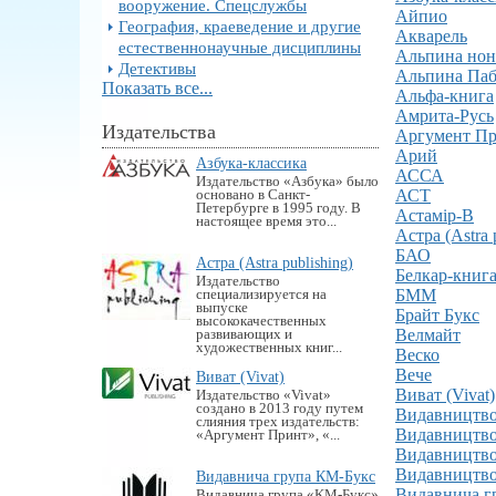
вооружение. Спецслужбы
Айпио
География, краеведение и другие
Акварель
естественнонаучные дисциплины
Альпина но
Детективы
Альпина Па
Показать все...
Альфа-книга
Амрита-Русь
Издательства
Аргумент П
Арий
Азбука-классика
АССА
Издательство «Азбука» было
АСТ
основано в Санкт-
Петербурге в 1995 году. В
Астамір-В
настоящее время это...
Астра (Astra 
БАО
Астра (Astra publishing)
Белкар-книг
Издательство
БММ
специализируется на
выпуске
Брайт Букс
высококачественных
Велмайт
развивающих и
художественных книг...
Веско
Вече
Виват (Vivat)
Виват (Vivat)
Издательство «Vivat»
создано в 2013 году путем
Видавництво
слияния трех издательств:
Видавництв
«Аргумент Принт», «...
Видавництв
Видавництво
Видавнича група КМ-Букс
Видавнича г
Видавнича група «KM-Букс»