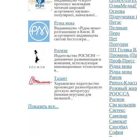
ОЛМА-ПРЕСС
Видавництво «Перо»
пропонує маленьким
ОлмаМедиаГ
читачам широкий
Основа
асортимент науково-
популярної, навчальної...
Підручники 
Пегас
Рідна мова
Пеликан
Видавництво «Рідна мова»
розташоване в Києві. В
Перо
асортименті видавництва
Пет
світові бестселери...
Попурри
ПП Голяка В
Росмэн
Проминь (Пр
Издательство РОСМЭН —
динамично развивающаяся
Проф-Пресс
компания, использующая
Рiдна мова
инновационные технологии
в...
Рідна мова
Ранок
Талант
Рипол-Класс
Харьковское издательство
производит разнообразную
Розовый жи
детскую литературу
РООССА
(книжки-игрушки для
малышей...
Росмэн
Сім кольорів
Показать все...
Сінтекс
Самовар
Самокат
Синдбад
София