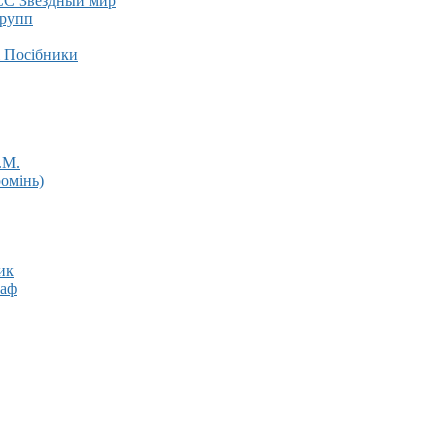
 Звездный мир
рупп
і Посібники
.М.
омінь)
ик
раф