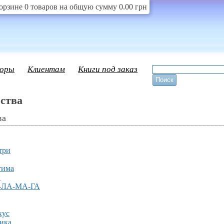
орзине 0 товаров на общую сумму 0.00 грн
оры
Клиентам
Книги под заказ
ства
ва
три
тима
и
-ЛА-МА-ГА
кус
сика