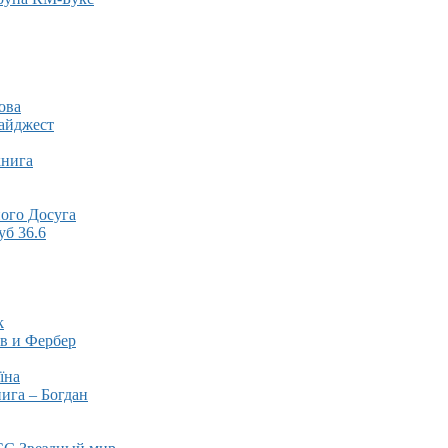
ова
айджест
книга
ого Досуга
б 36.6
k
в и Фербер
їна
ига – Богдан