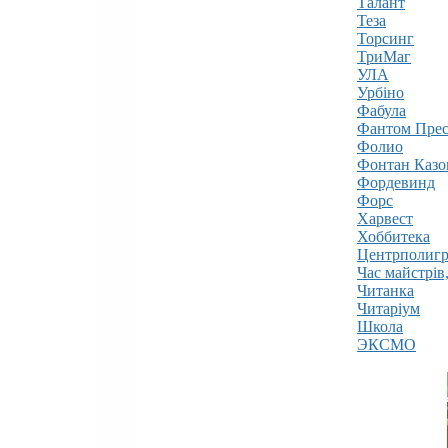
Талант
Теза
Торсинг
ТриМаг
УЛА
Урбіно
Фабула
Фантом Прес
Фолио
Фонтан Казо
Фордевинд
Форс
Харвест
Хоббитека
Центрполиг
Час майстрів
Читанка
Читаріум
Школа
ЭКСМО