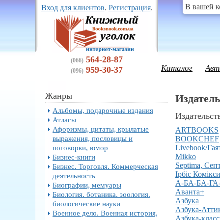
В вашей к
Вход для клиентов
.
Регистрация
.
564-28-87
(066)
Каталог
Авт
959-30-37
(096)
Жанры
Издатель
Альбомы, подарочные издания
Издательст
Атласы
Афоризмы, цитаты, крылатые
ARTBOOKS
выражения, пословицы и
BOOKCHEF
поговорки, юмор
Livebook/Гая
Mikko
Бизнес-книги
Septima, Сеп
Бизнес. Торговля. Коммерческая
Ірбіс Комікс
деятельность
А-БА-БА-ГА
Биографии, мемуары
Аванта+
Биология. ботаника. зоология.
Азбука
биологические науки
Азбука-Атти
Военное дело. Военная история,
Азбука-клас