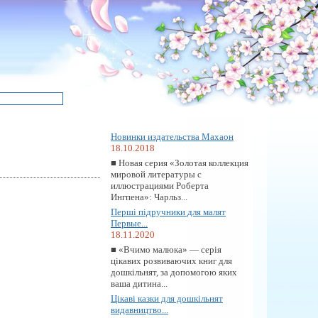
Новинки издательства Махаон
18.10.2018
■ Новая серия «Золотая коллекция
мировой литературы с
иллюстрациями Роберта
Ингпена»: Чарльз...
Перші підручники для малят
Первые...
18.11.2020
■ «Вчимо малюка» — серія
цікавих розвиваючих книг для
дошкільнят, за допомогою яких
ваша дитина...
Цікаві казки для дошкільнят
видавництво...