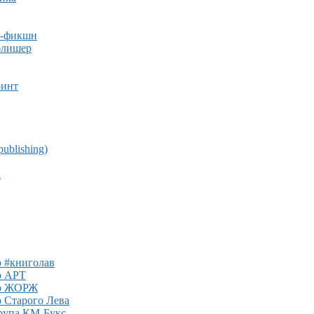
н-фикшн
блишер
ринт
publishing)
а
 #книголав
о АРТ
о ЖОРЖ
 Старого Лева
рупа КМ-Букс