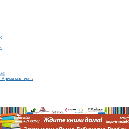
с
к
раф
, Время мастеров