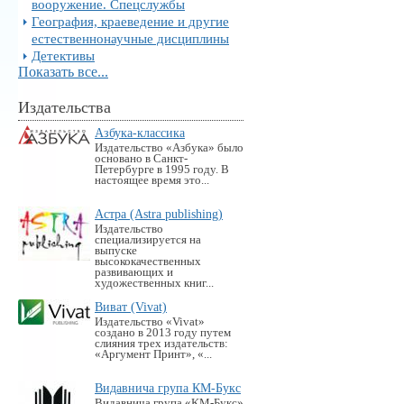
вооружение. Спецслужбы
География, краеведение и другие
естественнонаучные дисциплины
Детективы
Показать все...
Издательства
Азбука-классика
Издательство «Азбука» было
основано в Санкт-
Петербурге в 1995 году. В
настоящее время это...
Астра (Astra publishing)
Издательство
специализируется на
выпуске
высококачественных
развивающих и
художественных книг...
Виват (Vivat)
Издательство «Vivat»
создано в 2013 году путем
слияния трех издательств:
«Аргумент Принт», «...
Видавнича група КМ-Букс
Видавнича група «KM-Букс»