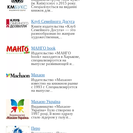
(м. Київ) існує з 2015 року.
Спеціалізується на виданні
книжок для...
Клуб Семейного Досуга
Книги издательства «Клуб
Семейного Досуга» — это
разнообразная по жанрам
художественная,...
МАНГО book
Издательство «MАНГО
book» находится в Харькове,
специализируется на
выпуске развивающей и...
Махаон
Издательство «Махаон»
известно на книжном рынке
с 1993 г. Специализируется
на выпуске...
Махаон-Україна
Видавництво «Махаон-
Україна» було створено в
1997 році, й воно одразу
стало лідером у галузі...
Перо