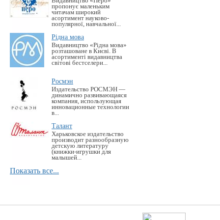
Видавництво «Перо»
пропонує маленьким
читачам широкий
асортимент науково-
популярної, навчальної...
Рідна мова
Видавництво «Рідна мова»
розташоване в Києві. В
асортименті видавництва
світові бестселери...
Росмэн
Издательство РОСМЭН —
динамично развивающаяся
компания, использующая
инновационные технологии
в...
Талант
Харьковское издательство
производит разнообразную
детскую литературу
(книжки-игрушки для
малышей...
Показать все...