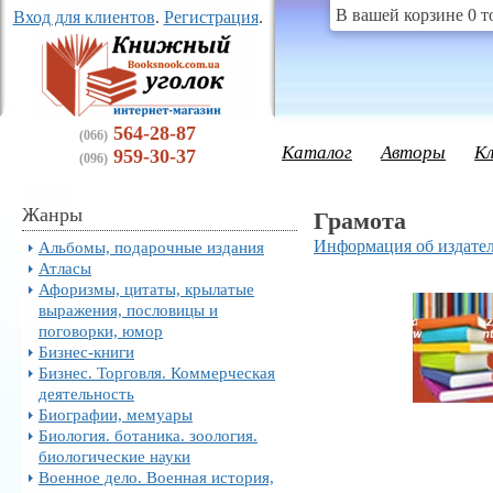
В вашей корзине 0 т
Вход для клиентов
.
Регистрация
.
564-28-87
(066)
Каталог
Авторы
К
959-30-37
(096)
Жанры
Грамота
Информация об издател
Альбомы, подарочные издания
Атласы
Афоризмы, цитаты, крылатые
выражения, пословицы и
поговорки, юмор
Бизнес-книги
Бизнес. Торговля. Коммерческая
деятельность
Биографии, мемуары
Биология. ботаника. зоология.
биологические науки
Военное дело. Военная история,