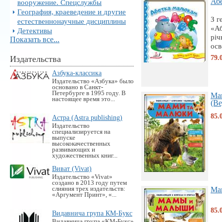
Абе
вооружение. Спецслужбы
География, краеведение и другие
З г
естественнонаучные дисциплины
«Аб
Детективы
річ
Показать все...
осв
79.
Издательства
Азбука-классика
Издательство «Азбука» было
основано в Санкт-
Петербурге в 1995 году. В
Ма
настоящее время это...
(Ве
85.
Астра (Astra publishing)
Издательство
специализируется на
выпуске
высококачественных
развивающих и
художественных книг...
Виват (Vivat)
Издательство «Vivat»
создано в 2013 году путем
слияния трех издательств:
Мам
«Аргумент Принт», «...
85.
Видавнича група КМ-Букс
Видавнича група «KM-Букс»