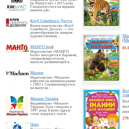
(м. Київ) існує з 2015 року.
Спеціалізується на виданні
книжок для...
Клуб Семейного Досуга
Книги издательства «Клуб
Семейного Досуга» — это
разнообразная по жанрам
Ма
художественная,...
(Ме
МАНГО book
85.
Издательство «MАНГО
book» находится в Харькове,
специализируется на
выпуске развивающей и...
Махаон
Издательство «Махаон»
известно на книжном рынке
с 1993 г. Специализируется
на выпуске...
Бо
для
Махаон-Україна
Бол
Видавництво «Махаон-
мал
Україна» було створено в
1997 році, й воно одразу
илл
стало лідером у галузі...
279
Перо