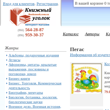
В вашей корзине 0 т
Вход для клиентов
.
Регистрация
.
564-28-87
(066)
Каталог
Авторы
К
959-30-37
(096)
Жанры
Пегас
Информация об издател
Альбомы, подарочные издания
Атласы
Кол
Афоризмы, цитаты, крылатые
выражения, пословицы и
Кни
поговорки, юмор
кар
Бизнес-книги
доп
Бизнес. Торговля. Коммерческая
мер
деятельность
79.
Биографии, мемуары
Биология. ботаника. зоология.
биологические науки
Военное дело. Военная история,