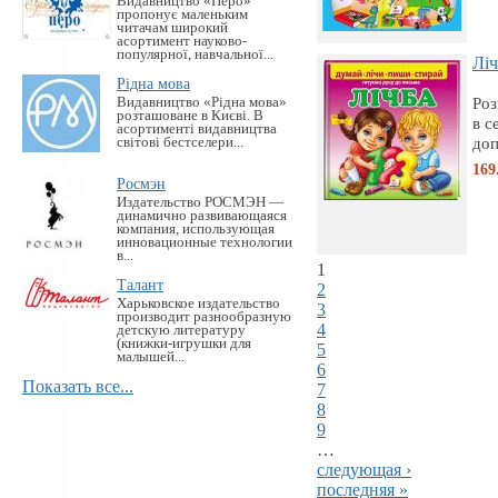
Видавництво «Перо»
пропонує маленьким
читачам широкий
асортимент науково-
популярної, навчальної...
Ліч
Рідна мова
Роз
Видавництво «Рідна мова»
розташоване в Києві. В
в с
асортименті видавництва
доп
світові бестселери...
169
Росмэн
Издательство РОСМЭН —
динамично развивающаяся
компания, использующая
инновационные технологии
в...
1
Талант
2
Харьковское издательство
3
производит разнообразную
4
детскую литературу
(книжки-игрушки для
5
малышей...
6
Показать все...
7
8
9
…
следующая ›
последняя »