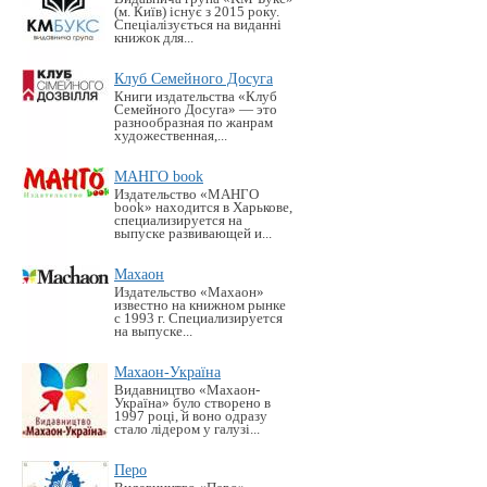
(м. Київ) існує з 2015 року.
Спеціалізується на виданні
книжок для...
Клуб Семейного Досуга
Книги издательства «Клуб
Семейного Досуга» — это
разнообразная по жанрам
художественная,...
МАНГО book
Издательство «MАНГО
book» находится в Харькове,
специализируется на
выпуске развивающей и...
Махаон
Издательство «Махаон»
известно на книжном рынке
с 1993 г. Специализируется
на выпуске...
Махаон-Україна
Видавництво «Махаон-
Україна» було створено в
1997 році, й воно одразу
стало лідером у галузі...
Перо