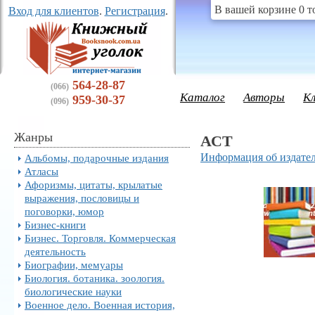
В вашей корзине 0 т
Вход для клиентов
.
Регистрация
.
564-28-87
(066)
Каталог
Авторы
К
959-30-37
(096)
Жанры
АСТ
Информация об издател
Альбомы, подарочные издания
Атласы
Афоризмы, цитаты, крылатые
выражения, пословицы и
поговорки, юмор
Бизнес-книги
Бизнес. Торговля. Коммерческая
деятельность
Биографии, мемуары
Биология. ботаника. зоология.
биологические науки
Военное дело. Военная история,