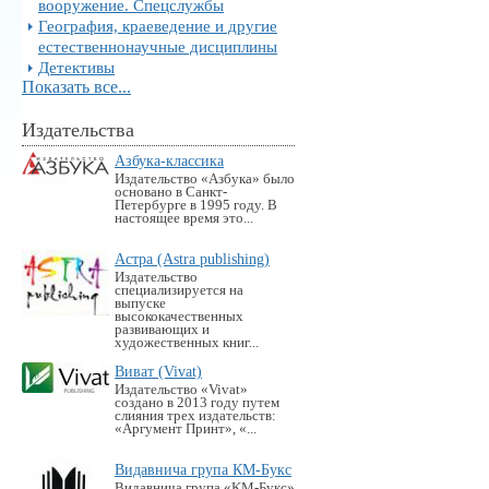
вооружение. Спецслужбы
География, краеведение и другие
естественнонаучные дисциплины
Детективы
Показать все...
Издательства
Азбука-классика
Издательство «Азбука» было
основано в Санкт-
Петербурге в 1995 году. В
настоящее время это...
Астра (Astra publishing)
Издательство
специализируется на
выпуске
высококачественных
развивающих и
художественных книг...
Виват (Vivat)
Издательство «Vivat»
создано в 2013 году путем
слияния трех издательств:
«Аргумент Принт», «...
Видавнича група КМ-Букс
Видавнича група «KM-Букс»