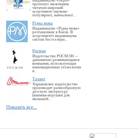
Видавництво «Перо»
пропонує маленьким
читачам широкий
асортимент науково-
популярної, навчальної...
Рідна мова
Видавництво «Рідна мова»
розташоване в Києві. В
асортименті видавництва
світові бестселери...
Росмэн
Издательство РОСМЭН —
динамично развивающаяся
компания, использующая
инновационные технологии
в...
Талант
Харьковское издательство
производит разнообразную
детскую литературу
(книжки-игрушки для
малышей...
Показать все...