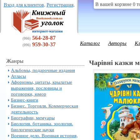
В вашей корзине 0 т
Вход для клиентов
.
Регистрация
.
564-28-87
(066)
Каталог
Авторы
К
959-30-37
(096)
Жанры
Чарівні казки 
Альбомы, подарочные издания
Атласы
Афоризмы, цитаты, крылатые
выражения, пословицы и
поговорки, юмор
Бизнес-книги
Бизнес. Торговля. Коммерческая
деятельность
Биографии, мемуары
Биология. ботаника. зоология.
биологические науки
Военное дело. Военная история,