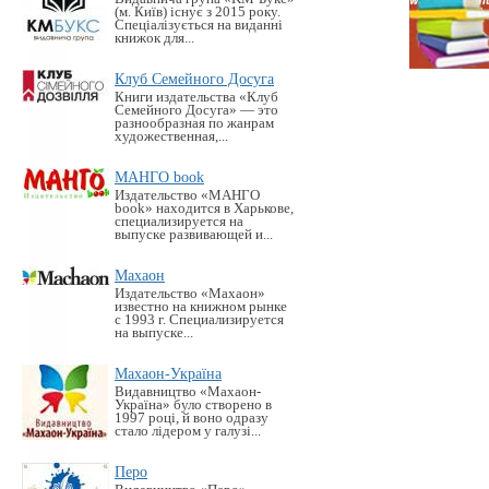
(м. Київ) існує з 2015 року.
Спеціалізується на виданні
книжок для...
Клуб Семейного Досуга
Книги издательства «Клуб
Семейного Досуга» — это
разнообразная по жанрам
художественная,...
МАНГО book
Издательство «MАНГО
book» находится в Харькове,
специализируется на
выпуске развивающей и...
Махаон
Издательство «Махаон»
известно на книжном рынке
с 1993 г. Специализируется
на выпуске...
Махаон-Україна
Видавництво «Махаон-
Україна» було створено в
1997 році, й воно одразу
стало лідером у галузі...
Перо