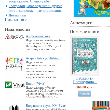
вооружение. Спецслужбы
География, краеведение и другие
естественнонаучные дисциплины
Детективы
Показать все...
Аннотация:
Издательства
Похожие книги
Азбука-классика
Издательство «Азбука» было
основано в Санкт-
Петербурге в 1995 году. В
настоящее время это...
Астра (Astra publishing)
Издательство
специализируется на
выпуске
высококачественных
развивающих и
художественных книг...
Лабіринти
Неочікувана...
Виват (Vivat)
160.00 грн.
Издательство «Vivat»
создано в 2013 году путем
слияния трех издательств:
«Аргумент Принт», «...
Видавнича група КМ-Букс
Видавнича група «KM-Букс»