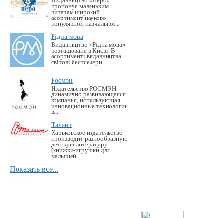
Видавництво «Перо»
пропонує маленьким
читачам широкий
асортимент науково-
популярної, навчальної...
Рідна мова
Видавництво «Рідна мова»
розташоване в Києві. В
асортименті видавництва
світові бестселери...
Росмэн
Издательство РОСМЭН —
динамично развивающаяся
компания, использующая
инновационные технологии
в...
Талант
Харьковское издательство
производит разнообразную
детскую литературу
(книжки-игрушки для
малышей...
Показать все...