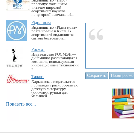
Видавництво «Перо»
пропонує маленьким
читачам широкий
асортимент науково-
популярної, навчальної...
Рідна мова
Видавництво «Рідна мова»
розташоване в Києві. В
асортименті видавництва
світові бестселери...
Росмэн
Издательство РОСМЭН —
динамично развивающаяся
компания, использующая
инновационные технологии
в...
Талант
Харьковское издательство
производит разнообразную
детскую литературу
(книжки-игрушки для
малышей...
Показать все...