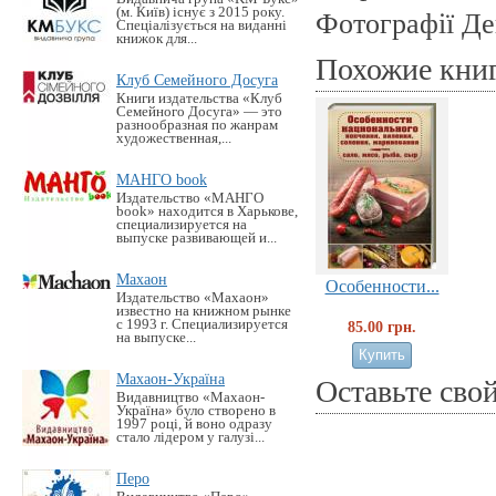
(м. Київ) існує з 2015 року.
Фотографії Дев
Спеціалізується на виданні
книжок для...
Похожие кни
Клуб Семейного Досуга
Книги издательства «Клуб
Семейного Досуга» — это
разнообразная по жанрам
художественная,...
МАНГО book
Издательство «MАНГО
book» находится в Харькове,
специализируется на
выпуске развивающей и...
Махаон
Особенности...
Издательство «Махаон»
известно на книжном рынке
с 1993 г. Специализируется
85.00 грн.
на выпуске...
Махаон-Україна
Оставьте сво
Видавництво «Махаон-
Україна» було створено в
1997 році, й воно одразу
стало лідером у галузі...
Перо