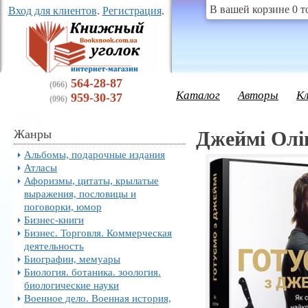
В вашей корзине 0 т
Вход для клиентов
.
Регистрация
.
564-28-87
(066)
Каталог
Авторы
К
959-30-37
(096)
Жанры
Джеймі Олів
Альбомы, подарочные издания
Атласы
Афоризмы, цитаты, крылатые
выражения, пословицы и
поговорки, юмор
Бизнес-книги
Бизнес. Торговля. Коммерческая
деятельность
Биографии, мемуары
Биология. ботаника. зоология.
биологические науки
Военное дело. Военная история,