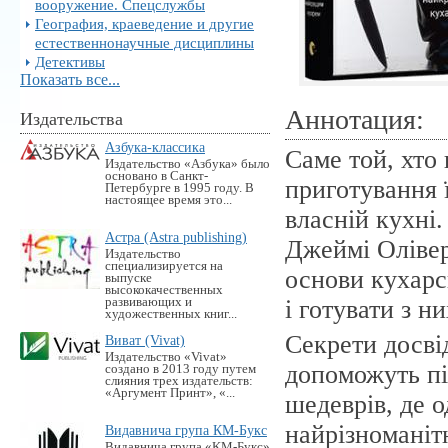
вооружение. Спецслужбы
География, краеведение и другие
естественнонаучные дисциплины
Детективы
Показать все...
Аннотация:
Издательства
Азбука-классика
Саме той, хто
Издательство «Азбука» было
основано в Санкт-
приготування 
Петербурге в 1995 году. В
настоящее время это...
власній кухні
Астра (Astra publishing)
Джеймі Олівер
Издательство
специализируется на
основи кухарс
выпуске
высококачественных
развивающих и
і готувати з н
художественных книг...
Секрети досвід
Виват (Vivat)
Издательство «Vivat»
допоможуть пі
создано в 2013 году путем
слияния трех издательств:
«Аргумент Принт», «...
шедеврів, де 
найрізноманіт
Видавнича група КМ-Букс
Видавнича група «KM-Букс»