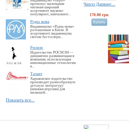
Видавництво «Перо»
пропонує маленьким
Чарлз Дарвин:...
читачам широкий
асортимент науково-
популярної, навчальної...
170.00 грн.
Рідна мова
Видавництво «Рідна мова»
розташоване в Києві. В
асортименті видавництва
світові бестселери...
Росмэн
Издательство РОСМЭН —
динамично развивающаяся
компания, использующая
инновационные технологии
в...
Талант
Харьковское издательство
производит разнообразную
детскую литературу
(книжки-игрушки для
малышей...
Показать все...