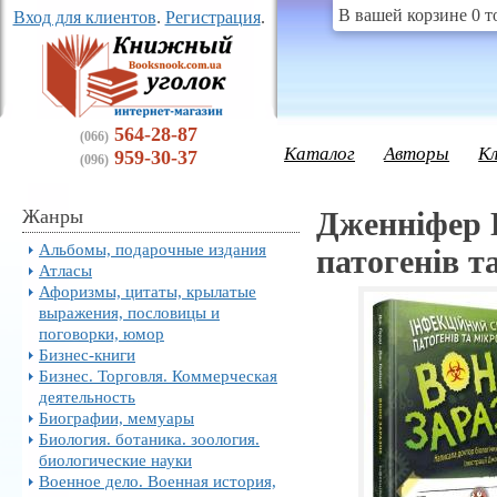
В вашей корзине 0 т
Вход для клиентов
.
Регистрация
.
564-28-87
(066)
Каталог
Авторы
К
959-30-37
(096)
Жанры
Дженніфер Ґ
Альбомы, подарочные издания
патогенів т
Атласы
Афоризмы, цитаты, крылатые
выражения, пословицы и
поговорки, юмор
Бизнес-книги
Бизнес. Торговля. Коммерческая
деятельность
Биографии, мемуары
Биология. ботаника. зоология.
биологические науки
Военное дело. Военная история,