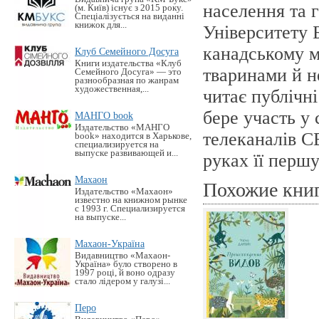
населення та 
(м. Київ) існує з 2015 року.
Спеціалізується на виданні
книжок для...
Університету 
канадському м
Клуб Семейного Досуга
Книги издательства «Клуб
тваринами й н
Семейного Досуга» — это
разнообразная по жанрам
художественная,...
читає публічні
бере участь у
МАНГО book
Издательство «MАНГО
телеканалів C
book» находится в Харькове,
специализируется на
выпуске развивающей и...
руках її перш
Махаон
Похожие кни
Издательство «Махаон»
известно на книжном рынке
с 1993 г. Специализируется
на выпуске...
Махаон-Україна
Видавництво «Махаон-
Україна» було створено в
1997 році, й воно одразу
стало лідером у галузі...
Перо