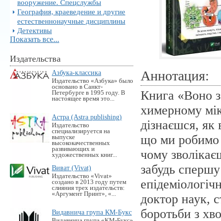
вооружение. Спецслужбы
География, краеведение и другие
естественнонаучные дисциплины
Детективы
Показать все...
Издательства
Аннотация:
Азбука-классика
Издательство «Азбука» было
основано в Санкт-
Книга «Воно з
Петербурге в 1995 году. В
настоящее время это...
химерному мік
Астра (Astra publishing)
дізнаєшся, як
Издательство
специализируется на
що ми робимо 
выпуске
высококачественных
развивающих и
чому зволікаєш
художественных книг...
забудь спершу
Виват (Vivat)
Издательство «Vivat»
епідеміологіч
создано в 2013 году путем
слияния трех издательств:
«Аргумент Принт», «...
доктор наук, 
боротьби з хв
Видавнича група КМ-Букс
Видавнича група «KM-Букс»