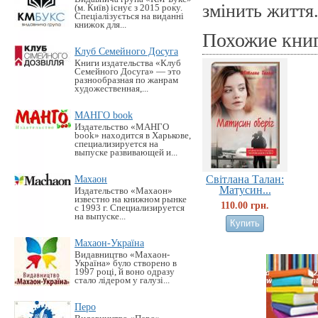
змінить життя
(м. Київ) існує з 2015 року.
Спеціалізується на виданні
книжок для...
Похожие кни
Клуб Семейного Досуга
Книги издательства «Клуб
Семейного Досуга» — это
разнообразная по жанрам
художественная,...
МАНГО book
Издательство «MАНГО
book» находится в Харькове,
специализируется на
выпуске развивающей и...
Махаон
Світлана Талан:
Матусин...
Издательство «Махаон»
известно на книжном рынке
110.00 грн.
с 1993 г. Специализируется
на выпуске...
Махаон-Україна
Видавництво «Махаон-
Україна» було створено в
1997 році, й воно одразу
стало лідером у галузі...
Перо