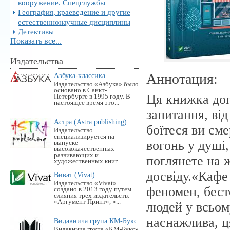
вооружение. Спецслужбы
География, краеведение и другие
естественнонаучные дисциплины
Детективы
Показать все...
Издательства
Аннотация:
Азбука-классика
Издательство «Азбука» было
основано в Санкт-
Ця книжка доп
Петербурге в 1995 году. В
настоящее время это...
запитання, від
Астра (Astra publishing)
боїтеся ви сме
Издательство
специализируется на
вогонь у душі
выпуске
высококачественных
развивающих и
поглянете на 
художественных книг...
досвіду.«Кафе
Виват (Vivat)
Издательство «Vivat»
феномен, бест
создано в 2013 году путем
слияния трех издательств:
«Аргумент Принт», «...
людей у всьому
наснажлива, ц
Видавнича група КМ-Букс
Видавнича група «KM-Букс»