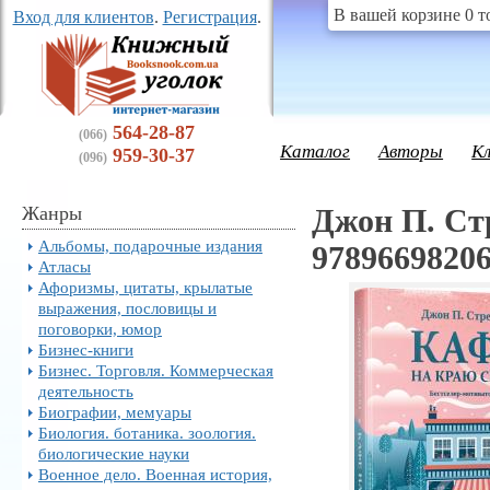
В вашей корзине 0 т
Вход для клиентов
.
Регистрация
.
564-28-87
(066)
Каталог
Авторы
К
959-30-37
(096)
Жанры
Джон П. Стр
Альбомы, подарочные издания
9789669820
Атласы
Афоризмы, цитаты, крылатые
выражения, пословицы и
поговорки, юмор
Бизнес-книги
Бизнес. Торговля. Коммерческая
деятельность
Биографии, мемуары
Биология. ботаника. зоология.
биологические науки
Военное дело. Военная история,