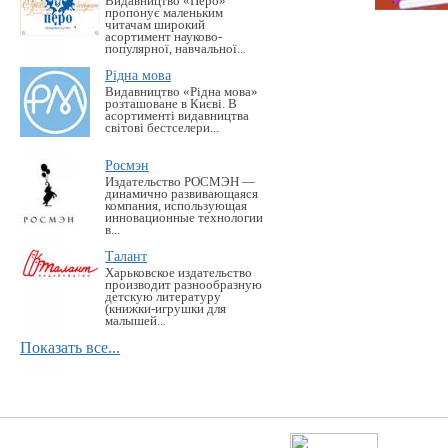
Видавництво «Перо»
пропонує маленьким
читачам широкий
асортимент науково-
популярної, навчальної...
Рідна мова
Видавництво «Рідна мова»
розташоване в Києві. В
асортименті видавництва
світові бестселери...
Росмэн
Издательство РОСМЭН —
динамично развивающаяся
компания, использующая
инновационные технологии
в...
Талант
Харьковское издательство
производит разнообразную
детскую литературу
(книжки-игрушки для
малышей...
Показать все...