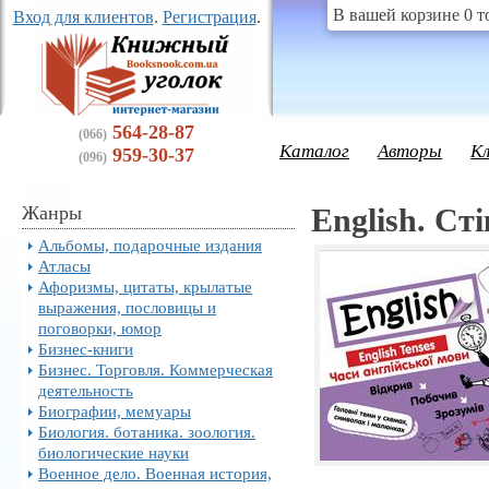
В вашей корзине 0 т
Вход для клиентов
.
Регистрация
.
564-28-87
(066)
Каталог
Авторы
К
959-30-37
(096)
Жанры
English. Ст
Альбомы, подарочные издания
Атласы
Афоризмы, цитаты, крылатые
выражения, пословицы и
поговорки, юмор
Бизнес-книги
Бизнес. Торговля. Коммерческая
деятельность
Биографии, мемуары
Биология. ботаника. зоология.
биологические науки
Военное дело. Военная история,