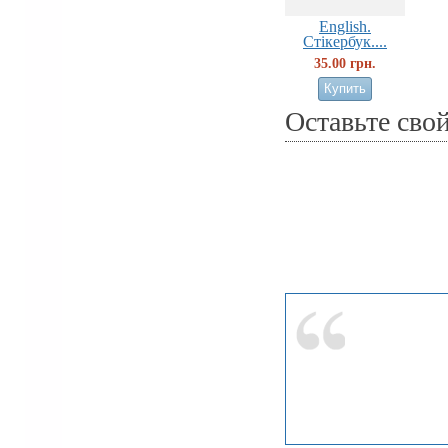
English.
Стікербук....
35.00 грн.
Оставьте сво