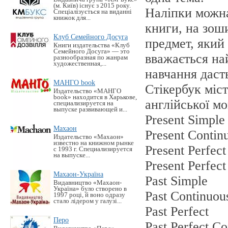
(м. Київ) існує з 2015 року.
Наліпки можна
Спеціалізується на виданні
книжок для...
книги, на зош
Клуб Семейного Досуга
предмет, який
Книги издательства «Клуб
Семейного Досуга» — это
вважається на
разнообразная по жанрам
художественная,...
навчання даст
МАНГО book
Стікербук міс
Издательство «MАНГО
book» находится в Харькове,
англійської мо
специализируется на
выпуске развивающей и...
Present Simple
Махаон
Present Contin
Издательство «Махаон»
известно на книжном рынке
Present Perfect
с 1993 г. Специализируется
на выпуске...
Present Perfec
Махаон-Україна
Past Simple
Видавництво «Махаон-
Україна» було створено в
Past Continuou
1997 році, й воно одразу
стало лідером у галузі...
Past Perfect
Перо
Past Perfect C