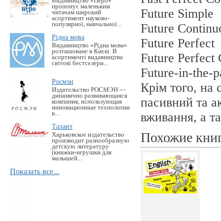
Видавництво «Перо»
пропонує маленьким
Future Simple
читачам широкий
асортимент науково-
популярної, навчальної...
Future Continu
Рідна мова
Future Perfect
Видавництво «Рідна мова»
розташоване в Києві. В
Future Perfect
асортименті видавництва
світові бестселери...
Future-in-the-p
Росмэн
Крім того, на
Издательство РОСМЭН —
динамично развивающаяся
пасивний та ак
компания, использующая
инновационные технологии
в...
вживання, а т
Талант
Похожие кни
Харьковское издательство
производит разнообразную
детскую литературу
(книжки-игрушки для
малышей...
Показать все...