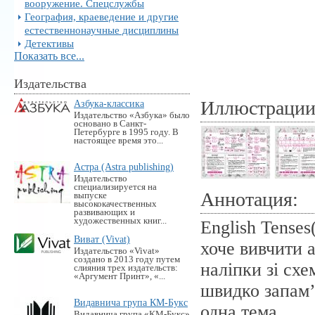
вооружение. Спецслужбы
География, краеведение и другие
естественнонаучные дисциплины
Детективы
Показать все...
Издательства
Иллюстраци
Азбука-классика
Издательство «Азбука» было
основано в Санкт-
Петербурге в 1995 году. В
настоящее время это...
Астра (Astra publishing)
Издательство
специализируется на
Аннотация:
выпуске
высококачественных
развивающих и
художественных книг...
English Tense
Виват (Vivat)
хоче вивчити 
Издательство «Vivat»
создано в 2013 году путем
наліпки зі сх
слияния трех издательств:
«Аргумент Принт», «...
швидко запам’
Видавнича група КМ-Букс
одна тема.
Видавнича група «KM-Букс»