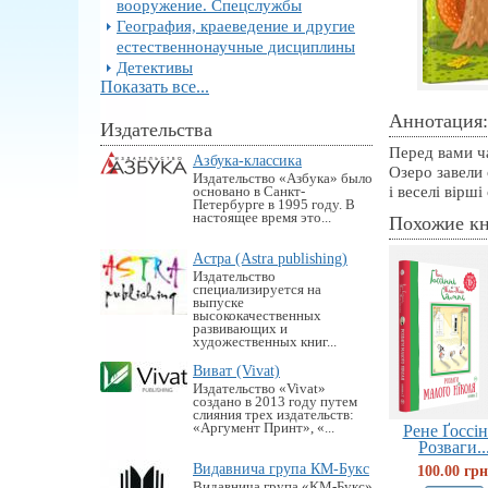
вооружение. Спецслужбы
География, краеведение и другие
естественнонаучные дисциплины
Детективы
Показать все...
Аннотация:
Издательства
Перед вами ча
Азбука-классика
Озеро завели 
Издательство «Азбука» было
і веселі вірш
основано в Санкт-
Петербурге в 1995 году. В
настоящее время это...
Похожие к
Астра (Astra publishing)
Издательство
специализируется на
выпуске
высококачественных
развивающих и
художественных книг...
Виват (Vivat)
Издательство «Vivat»
создано в 2013 году путем
слияния трех издательств:
«Аргумент Принт», «...
Рене Ґоссін
Розваги..
Видавнича група КМ-Букс
100.00 грн
Видавнича група «KM-Букс»