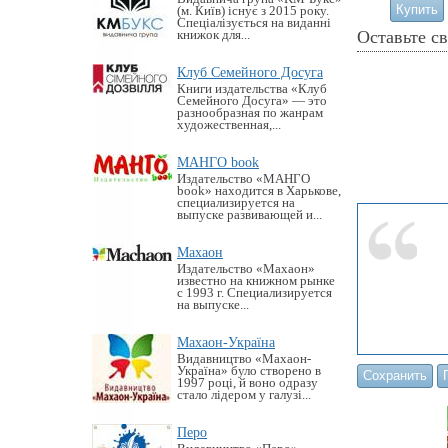
(м. Київ) існує з 2015 року.
Спеціалізується на виданні
Оставьте с
книжок для...
Клуб Семейного Досуга
Книги издательства «Клуб
Семейного Досуга» — это
разнообразная по жанрам
художественная,...
МАНГО book
Издательство «MАНГО
book» находится в Харькове,
специализируется на
выпуске развивающей и...
Махаон
Издательство «Махаон»
известно на книжном рынке
с 1993 г. Специализируется
на выпуске...
Махаон-Україна
Видавництво «Махаон-
Україна» було створено в
1997 році, й воно одразу
стало лідером у галузі...
Перо