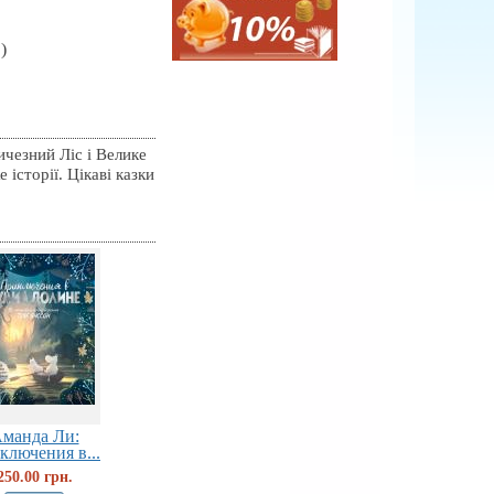
)
чезний Ліс і Велике
 історії. Цікаві казки
манда Ли:
ключения в...
250.00 грн.