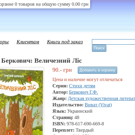
орзине 0 товаров на общую сумму 0.00 грн
оры
Клиентам
Книги под заказ
 Беркович: Величезний Ліс
90.-
грн
Цена и наличие могут отличаться
Серия:
Стихи детям
Автор:
Беркович Г.Ф.
Жанр:
Детская художественная литера
Издательство:
Виват (Vivat)
Язык:
Украинский
Страниц:
48
ISBN:
978-617-690-669-8
Переплет:
Твердый