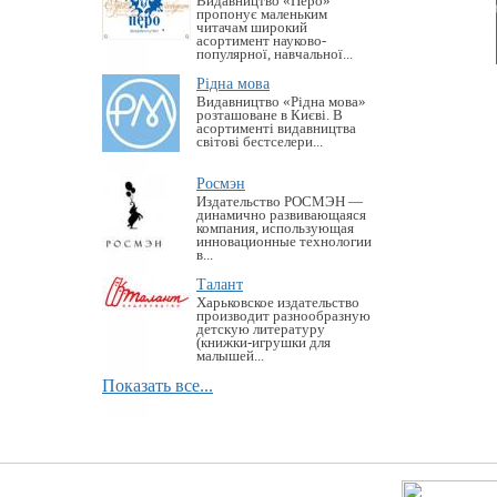
Видавництво «Перо»
пропонує маленьким
читачам широкий
асортимент науково-
популярної, навчальної...
Рідна мова
Видавництво «Рідна мова»
розташоване в Києві. В
асортименті видавництва
світові бестселери...
Росмэн
Издательство РОСМЭН —
динамично развивающаяся
компания, использующая
инновационные технологии
в...
Талант
Харьковское издательство
производит разнообразную
детскую литературу
(книжки-игрушки для
малышей...
Показать все...