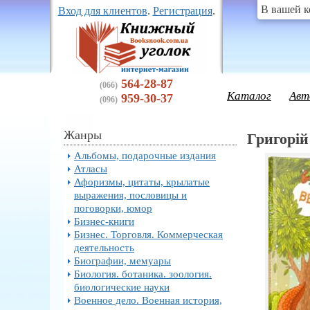
В вашей к
Вход для клиентов
.
Регистрация
.
564-28-87
(066)
Каталог
Авт
959-30-37
(096)
Жанры
Григорій
Альбомы, подарочные издания
Атласы
Афоризмы, цитаты, крылатые
выражения, пословицы и
поговорки, юмор
Бизнес-книги
Бизнес. Торговля. Коммерческая
деятельность
Биографии, мемуары
Биология. ботаника. зоология.
биологические науки
Военное дело. Военная история,