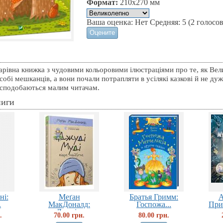
Формат:
210x270 мм
Ваша оценка:
Нет
Средняя:
5
(
2
голосов
рівна книжка з чудовими кольоровими ілюстраціями про те, як Вели
собі мешканців, а вони почали потрапляти в усілякі казкові й не дуже
і сподобаються малим читачам.
ниги
ні:
Меґан
Братья Гримм:
А
.
МакДоналд:
Госпожа...
При
Джуді...
.
70.00 грн.
80.00 грн.