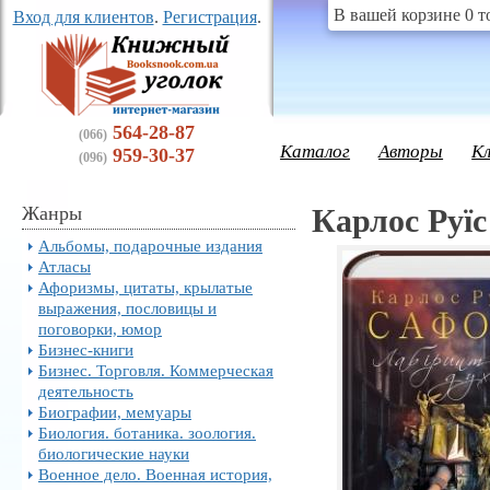
В вашей корзине 0 т
Вход для клиентов
.
Регистрация
.
564-28-87
(066)
Каталог
Авторы
К
959-30-37
(096)
Жанры
Карлос Руїс
Альбомы, подарочные издания
Атласы
Афоризмы, цитаты, крылатые
выражения, пословицы и
поговорки, юмор
Бизнес-книги
Бизнес. Торговля. Коммерческая
деятельность
Биографии, мемуары
Биология. ботаника. зоология.
биологические науки
Военное дело. Военная история,