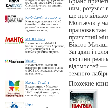
Бріанс причет
(м. Київ) існує з 2015 року.
Спеціалізується на виданні
ним, розуміє: 
книжок для...
ще про кілько
Клуб Семейного Досуга
Монтжуїк у ча
Книги издательства «Клуб
Семейного Досуга» — это
разнообразная по жанрам
працював там 
художественная,...
причетний мін
МАНГО book
Віктор Мата
Издательство «MАНГО
book» находится в Харькове,
специализируется на
Загадки і гол
выпуске развивающей и...
злочини режим
Махаон
відомостей — ч
Издательство «Махаон»
известно на книжном рынке
с 1993 г. Специализируется
темного лабір
на выпуске...
Похожие кни
Махаон-Україна
Видавництво «Махаон-
Україна» було створено в
1997 році, й воно одразу
стало лідером у галузі...
Перо