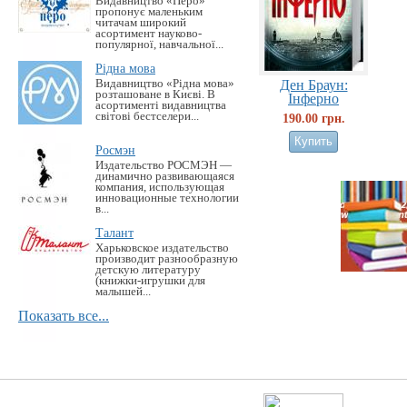
Видавництво «Перо»
пропонує маленьким
читачам широкий
асортимент науково-
популярної, навчальної...
Рідна мова
Видавництво «Рідна мова»
Ден Браун:
розташоване в Києві. В
Інферно
асортименті видавництва
світові бестселери...
190.00 грн.
Росмэн
Издательство РОСМЭН —
динамично развивающаяся
компания, использующая
инновационные технологии
в...
Талант
Харьковское издательство
производит разнообразную
детскую литературу
(книжки-игрушки для
малышей...
Показать все...