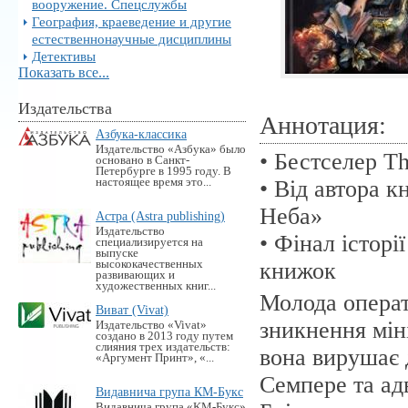
вооружение. Спецслужбы
География, краеведение и другие
естественнонаучные дисциплины
Детективы
Показать все...
Издательства
Аннотация:
Азбука-классика
Издательство «Азбука» было
• Бестселер T
основано в Санкт-
Петербурге в 1995 году. В
настоящее время это...
• Від автора к
Неба»
Астра (Astra publishing)
Издательство
• Фінал історі
специализируется на
выпуске
высококачественных
книжок
развивающих и
художественных книг...
Молода операт
Виват (Vivat)
зникнення мін
Издательство «Vivat»
создано в 2013 году путем
слияния трех издательств:
вона вирушає 
«Аргумент Принт», «...
Семпере та ад
Видавнича група КМ-Букс
Видавнича група «KM-Букс»