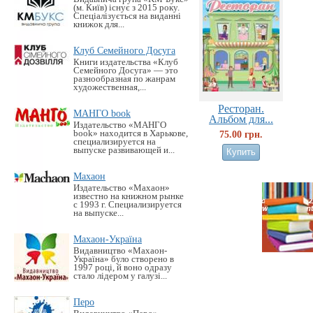
(м. Київ) існує з 2015 року.
Спеціалізується на виданні
книжок для...
Клуб Семейного Досуга
Книги издательства «Клуб
Семейного Досуга» — это
разнообразная по жанрам
художественная,...
Ресторан.
МАНГО book
Альбом для...
Издательство «MАНГО
book» находится в Харькове,
75.00 грн.
специализируется на
выпуске развивающей и...
Махаон
Издательство «Махаон»
известно на книжном рынке
с 1993 г. Специализируется
на выпуске...
Махаон-Україна
Видавництво «Махаон-
Україна» було створено в
1997 році, й воно одразу
стало лідером у галузі...
Перо