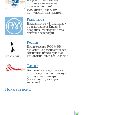
Видавництво «Перо»
пропонує маленьким
читачам широкий
асортимент науково-
популярної, навчальної...
Рідна мова
Видавництво «Рідна мова»
розташоване в Києві. В
асортименті видавництва
світові бестселери...
Росмэн
Издательство РОСМЭН —
динамично развивающаяся
компания, использующая
инновационные технологии
в...
Талант
Харьковское издательство
производит разнообразную
детскую литературу
(книжки-игрушки для
малышей...
Показать все...