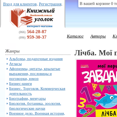
В вашей корзине 0 т
Вход для клиентов
.
Регистрация
.
564-28-87
(066)
Каталог
Авторы
К
959-30-37
(096)
Жанры
Лічба. Мої 
Альбомы, подарочные издания
Атласы
Афоризмы, цитаты, крылатые
выражения, пословицы и
поговорки, юмор
Бизнес-книги
Бизнес. Торговля. Коммерческая
деятельность
Биографии, мемуары
Биология. ботаника. зоология.
биологические науки
Военное дело. Военная история,