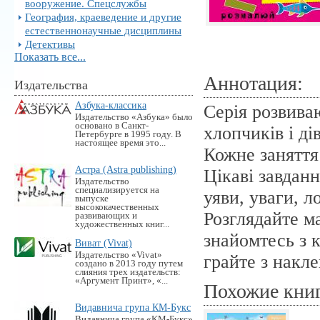
вооружение. Спецслужбы
География, краеведение и другие
естественнонаучные дисциплины
Детективы
Показать все...
Аннотация:
Издательства
Азбука-классика
Серія розвива
Издательство «Азбука» было
основано в Санкт-
хлопчиків і дів
Петербурге в 1995 году. В
настоящее время это...
Кожне заняття
Астра (Astra publishing)
Цікаві завдан
Издательство
специализируется на
уяви, уваги, л
выпуске
высококачественных
Розглядайте м
развивающих и
художественных книг...
знайомтесь з 
Виват (Vivat)
Издательство «Vivat»
грайте з накле
создано в 2013 году путем
слияния трех издательств:
«Аргумент Принт», «...
Похожие кни
Видавнича група КМ-Букс
Видавнича група «KM-Букс»