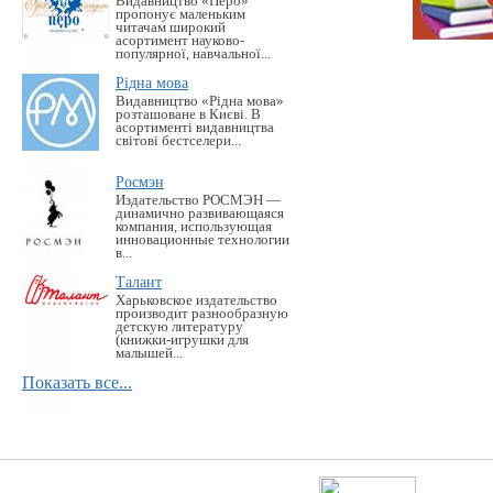
Видавництво «Перо»
пропонує маленьким
читачам широкий
асортимент науково-
популярної, навчальної...
Рідна мова
Видавництво «Рідна мова»
розташоване в Києві. В
асортименті видавництва
світові бестселери...
Росмэн
Издательство РОСМЭН —
динамично развивающаяся
компания, использующая
инновационные технологии
в...
Талант
Харьковское издательство
производит разнообразную
детскую литературу
(книжки-игрушки для
малышей...
Показать все...