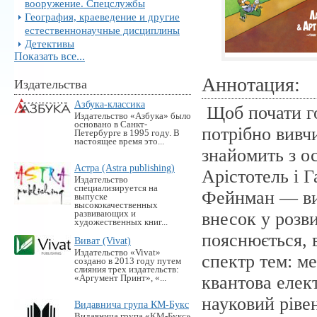
вооружение. Спецслужбы
География, краеведение и другие
естественнонаучные дисциплины
Детективы
Показать все...
Аннотация:
Издательства
Азбука-классика
Щоб почати го
Издательство «Азбука» было
основано в Санкт-
потрібно вивч
Петербурге в 1995 году. В
настоящее время это...
знайомить з о
Астра (Astra publishing)
Арістотель і 
Издательство
специализируется на
Фейнман — виз
выпуске
высококачественных
развивающих и
внесок у розв
художественных книг...
пояснюється, 
Виват (Vivat)
Издательство «Vivat»
спектр тем: ме
создано в 2013 году путем
слияния трех издательств:
квантова елек
«Аргумент Принт», «...
науковий рівен
Видавнича група КМ-Букс
Видавнича група «KM-Букс»