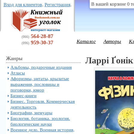
В вашей корзине 0 т
Вход для клиентов
.
Регистрация
.
564-28-87
(066)
Каталог
Авторы
К
959-30-37
(096)
Жанры
Ларрі Ґонік
Альбомы, подарочные издания
Атласы
Афоризмы, цитаты, крылатые
выражения, пословицы и
поговорки, юмор
Бизнес-книги
Бизнес. Торговля. Коммерческая
деятельность
Биографии, мемуары
Биология. ботаника. зоология.
биологические науки
Военное дело. Военная история,