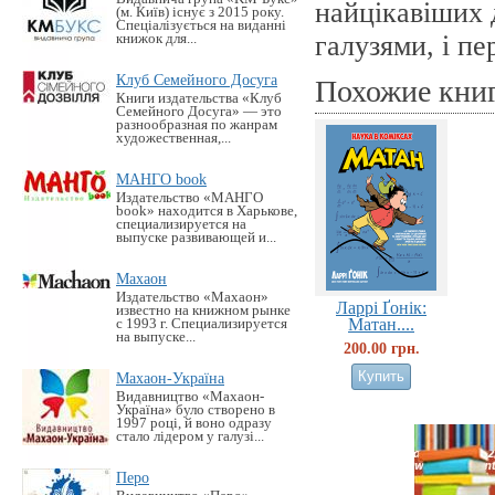
найцікавіших д
(м. Київ) існує з 2015 року.
Спеціалізується на виданні
галузями, і пе
книжок для...
Клуб Семейного Досуга
Похожие кни
Книги издательства «Клуб
Семейного Досуга» — это
разнообразная по жанрам
художественная,...
МАНГО book
Издательство «MАНГО
book» находится в Харькове,
специализируется на
выпуске развивающей и...
Махаон
Издательство «Махаон»
Ларрі Ґонік:
известно на книжном рынке
Матан....
с 1993 г. Специализируется
на выпуске...
200.00 грн.
Махаон-Україна
Видавництво «Махаон-
Україна» було створено в
1997 році, й воно одразу
стало лідером у галузі...
Перо