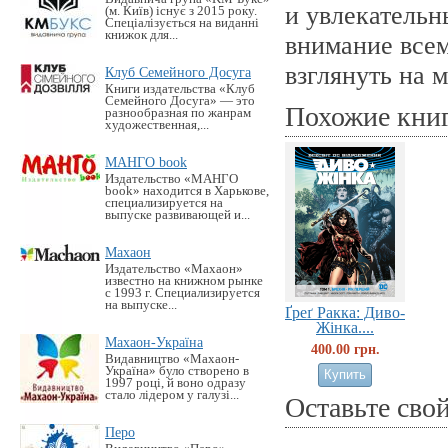
и увлекательн
(м. Київ) існує з 2015 року.
Спеціалізується на виданні
книжок для...
внимание всем
взглянуть на 
Клуб Семейного Досуга
Книги издательства «Клуб
Семейного Досуга» — это
Похожие кни
разнообразная по жанрам
художественная,...
МАНГО book
Издательство «MАНГО
book» находится в Харькове,
специализируется на
выпуске развивающей и...
Махаон
Издательство «Махаон»
известно на книжном рынке
с 1993 г. Специализируется
на выпуске...
Ґреґ Ракка: Диво-
Жінка....
Махаон-Україна
400.00 грн.
Видавництво «Махаон-
Україна» було створено в
1997 році, й воно одразу
стало лідером у галузі...
Оставьте сво
Перо