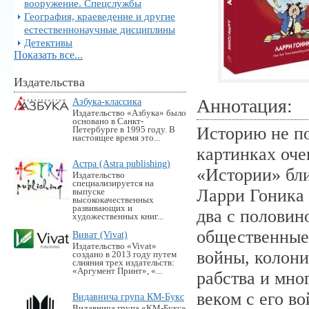
вооружение. Спецслужбы
География, краеведение и другие
естественнонаучные дисциплины
Детективы
Показать все...
Издательства
Аннотация:
Азбука-классика
Издательство «Азбука» было
основано в Санкт-
Историю не по
Петербурге в 1995 году. В
настоящее время это...
картинках оче
Астра (Astra publishing)
«Истории» бли
Издательство
специализируется на
Ларри Гоника 
выпуске
высококачественных
развивающих и
два с половин
художественных книг...
общественные
Виват (Vivat)
Издательство «Vivat»
войны, колони
создано в 2013 году путем
слияния трех издательств:
«Аргумент Принт», «...
рабства и мно
веком с его в
Видавнича група КМ-Букс
Видавнича група «KM-Букс»