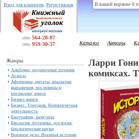
В вашей корзине 0 т
Вход для клиентов
.
Регистрация
.
564-28-87
(066)
Каталог
Авторы
К
959-30-37
(096)
Жанры
Ларри Гони
Альбомы, подарочные издания
комиксах. Т
Атласы
Афоризмы, цитаты, крылатые
выражения, пословицы и
поговорки, юмор
Бизнес-книги
Бизнес. Торговля. Коммерческая
деятельность
Биографии, мемуары
Биология. ботаника. зоология.
биологические науки
Военное дело. Военная история,