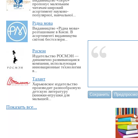
Видавництво «Перо»
пропонує маленьким
читачам широкий
асортимент науково-
популярної, навчальної...
Рідна мова
Видавництво «Рідна мова»
розташоване в Києві. В
асортименті видавництва
світові бестселери...
Росмэн
Издательство РОСМЭН —
динамично развивающаяся
компания, использующая
инновационные технологии
в...
Талант
Харьковское издательство
производит разнообразную
детскую литературу
(книжки-игрушки для
малышей...
Показать все...