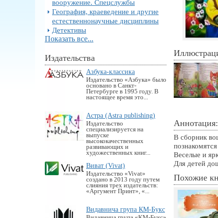
вооружение. Спецслужбы
География, краеведение и другие
естественнонаучные дисциплины
Детективы
Показать все...
Иллюстрац
Издательства
Азбука-классика
Издательство «Азбука» было
основано в Санкт-
Петербурге в 1995 году. В
настоящее время это...
Астра (Astra publishing)
Аннотация:
Издательство
специализируется на
выпуске
В сборник во
высококачественных
познакомятся
развивающих и
художественных книг...
Веселые и яр
Для детей до
Виват (Vivat)
Издательство «Vivat»
Похожие к
создано в 2013 году путем
слияния трех издательств:
«Аргумент Принт», «...
Видавнича група КМ-Букс
Видавнича група «KM-Букс»