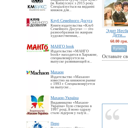
(м. Київ) існує з 2015 року.
Спеціалізується на виданні
книжок для...
Клуб Семейного Досуга
Книги издательства «Клуб
Семейного Досуга» — это
Эдит Несби
разнообразная по жанрам
Дети...
художественная,...
60.00 грн.
МАНГО book
Издательство «MАНГО
book» находится в Харькове,
Оставьте с
специализируется на
выпуске развивающей и...
Махаон
Издательство «Махаон»
известно на книжном рынке
с 1993 г. Специализируется
на выпуске...
Махаон-Україна
Видавництво «Махаон-
Україна» було створено в
1997 році, й воно одразу
стало лідером у галузі...
Перо