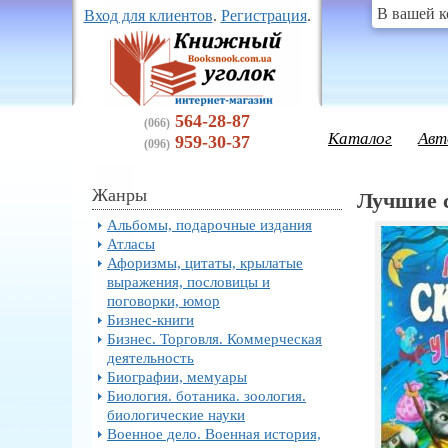
В вашей к
Вход для клиентов
.
Регистрация
.
564-28-87
(066)
Каталог
Авт
959-30-37
(096)
Жанры
Лучшие 
Альбомы, подарочные издания
Атласы
Афоризмы, цитаты, крылатые
выражения, пословицы и
поговорки, юмор
Бизнес-книги
Бизнес. Торговля. Коммерческая
деятельность
Биографии, мемуары
Биология. ботаника. зоология.
биологические науки
Военное дело. Военная история,