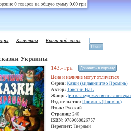
орзине 0 товаров на общую сумму 0.00 грн
оры
Клиентам
Книги под заказ
сказки Украины
143.-
грн
Цена и наличие могут отличаться
Серия:
Казки (видавництво Промінь)
Автор:
Товстий В.П.
Жанр:
Детская художественная литера
Издательство:
Проминь (Промінь)
Язык:
Русский
Страниц:
240
ISBN:
9789668826757
Переплет:
Твердый