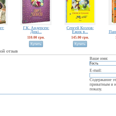
т:
Г.К. Андерсен:
Сергей Козлов:
Дикі...
Ежик в...
Пан
110.00 грн.
145.00 грн.
вой отзыв
Ваше имя:
E-mail:
Содержание эт
приватным и н
показу.