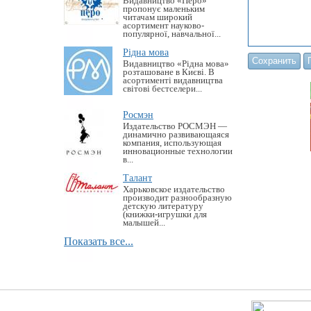
Видавництво «Перо»
пропонує маленьким
читачам широкий
асортимент науково-
популярної, навчальної...
Рідна мова
Видавництво «Рідна мова»
розташоване в Києві. В
асортименті видавництва
світові бестселери...
Росмэн
Издательство РОСМЭН —
динамично развивающаяся
компания, использующая
инновационные технологии
в...
Талант
Харьковское издательство
производит разнообразную
детскую литературу
(книжки-игрушки для
малышей...
Показать все...