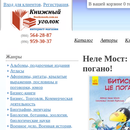
В вашей корзине 0 т
Вход для клиентов
.
Регистрация
.
564-28-87
(066)
Каталог
Авторы
К
959-30-37
(096)
Жанры
Неле Мост:
Альбомы, подарочные издания
погано!
Атласы
Афоризмы, цитаты, крылатые
выражения, пословицы и
поговорки, юмор
Бизнес-книги
Бизнес. Торговля. Коммерческая
деятельность
Биографии, мемуары
Биология. ботаника. зоология.
биологические науки
Военное дело. Военная история,