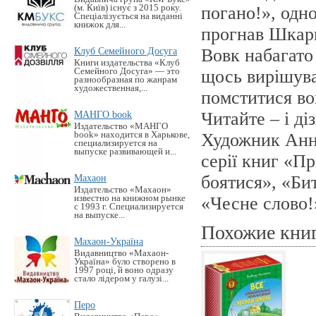
(м. Київ) існує з 2015 року.
погано!», одн
Спеціалізується на виданні
книжок для...
прогнав Шкарп
Клуб Семейного Досуга
Вовк набагато
Книги издательства «Клуб
Семейного Досуга» — это
щось вирішува
разнообразная по жанрам
художественная,...
помститися во
МАНГО book
Читайте – і ді
Издательство «MАНГО
book» находится в Харькове,
Художник Анне
специализируется на
выпуске развивающей и...
серії книг «П
Махаон
боятися», «Би
Издательство «Махаон»
известно на книжном рынке
«Чесне слово!
с 1993 г. Специализируется
на выпуске...
Похожие кни
Махаон-Україна
Видавництво «Махаон-
Україна» було створено в
1997 році, й воно одразу
стало лідером у галузі...
Перо