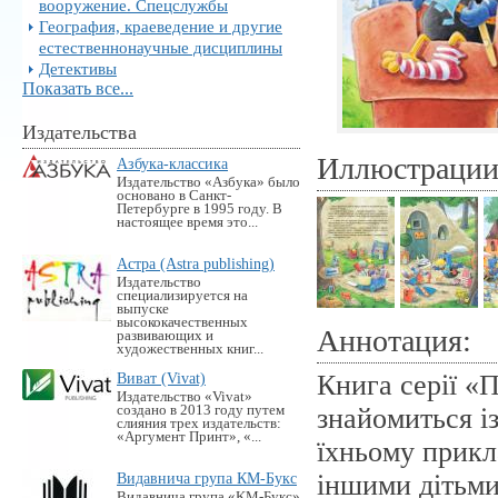
вооружение. Спецслужбы
География, краеведение и другие
естественнонаучные дисциплины
Детективы
Показать все...
Издательства
Иллюстраци
Азбука-классика
Издательство «Азбука» было
основано в Санкт-
Петербурге в 1995 году. В
настоящее время это...
Астра (Astra publishing)
Издательство
специализируется на
выпуске
высококачественных
Аннотация:
развивающих и
художественных книг...
Виват (Vivat)
Книга серії «
Издательство «Vivat»
создано в 2013 году путем
знайомиться і
слияния трех издательств:
«Аргумент Принт», «...
їхньому прикл
Видавнича група КМ-Букс
іншими дітьми
Видавнича група «KM-Букс»