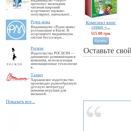
Видавництво «Перо»
пропонує маленьким
читачам широкий
асортимент науково-
популярної, навчальної...
Рідна мова
Комплект книг
серии «...
Видавництво «Рідна мова»
розташоване в Києві. В
515.00 грн.
асортименті видавництва
світові бестселери...
Росмэн
Оставьте сво
Издательство РОСМЭН —
динамично развивающаяся
компания, использующая
инновационные технологии
в...
Талант
Харьковское издательство
производит разнообразную
детскую литературу
(книжки-игрушки для
малышей...
Показать все...