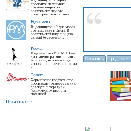
Видавництво «Перо»
пропонує маленьким
читачам широкий
асортимент науково-
популярної, навчальної...
Рідна мова
Видавництво «Рідна мова»
розташоване в Києві. В
асортименті видавництва
світові бестселери...
Росмэн
Издательство РОСМЭН —
динамично развивающаяся
компания, использующая
инновационные технологии
в...
Талант
Харьковское издательство
производит разнообразную
детскую литературу
(книжки-игрушки для
малышей...
Показать все...