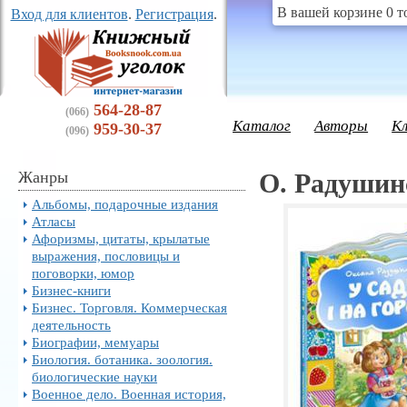
В вашей корзине 0 т
Вход для клиентов
.
Регистрация
.
564-28-87
(066)
Каталог
Авторы
К
959-30-37
(096)
Жанры
О. Радушинс
Альбомы, подарочные издания
Атласы
Афоризмы, цитаты, крылатые
выражения, пословицы и
поговорки, юмор
Бизнес-книги
Бизнес. Торговля. Коммерческая
деятельность
Биографии, мемуары
Биология. ботаника. зоология.
биологические науки
Военное дело. Военная история,