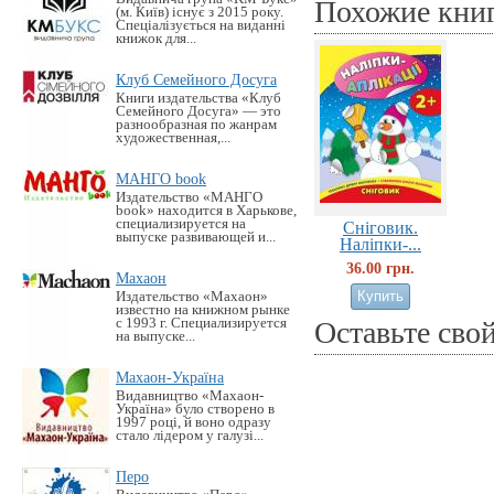
Похожие кни
(м. Київ) існує з 2015 року.
Спеціалізується на виданні
книжок для...
Клуб Семейного Досуга
Книги издательства «Клуб
Семейного Досуга» — это
разнообразная по жанрам
художественная,...
МАНГО book
Издательство «MАНГО
book» находится в Харькове,
специализируется на
Сніговик.
выпуске развивающей и...
Наліпки-...
36.00 грн.
Махаон
Издательство «Махаон»
известно на книжном рынке
с 1993 г. Специализируется
Оставьте сво
на выпуске...
Махаон-Україна
Видавництво «Махаон-
Україна» було створено в
1997 році, й воно одразу
стало лідером у галузі...
Перо