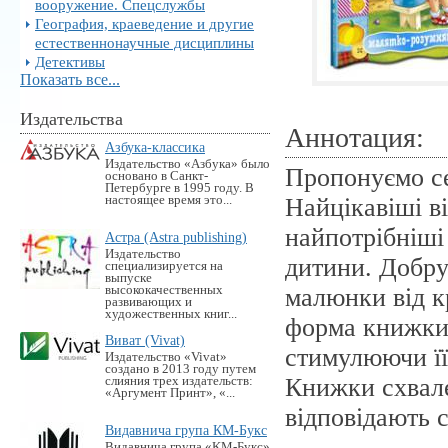
вооружение. Спецслужбы
География, краеведение и другие
естественнонаучные дисциплины
Детективы
Показать все...
Издательства
Аннотация:
Азбука-классика
Издательство «Азбука» было
Пропонуємо с
основано в Санкт-
Петербурге в 1995 году. В
настоящее время это...
Найцікавіші в
найпотрібніші
Астра (Astra publishing)
Издательство
дитини. Добру
специализируется на
выпуске
высококачественных
малюнки від к
развивающих и
художественных книг...
форма книжки 
Виват (Vivat)
стимулюючи її
Издательство «Vivat»
создано в 2013 году путем
Книжки схвале
слияния трех издательств:
«Аргумент Принт», «...
відповідають 
Видавнича група КМ-Букс
Видавнича група «KM-Букс»