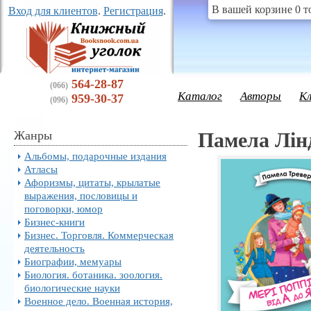
В вашей корзине 0 т
Вход для клиентов
.
Регистрация
.
564-28-87
(066)
Каталог
Авторы
К
959-30-37
(096)
Жанры
Памела Лінд
Альбомы, подарочные издания
Атласы
Афоризмы, цитаты, крылатые
выражения, пословицы и
поговорки, юмор
Бизнес-книги
Бизнес. Торговля. Коммерческая
деятельность
Биографии, мемуары
Биология. ботаника. зоология.
биологические науки
Военное дело. Военная история,