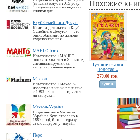
Похожие кни
(м. Київ) існує з 2015 року.
Спеціалізується на виданні
книжок для...
Клуб Семейного Досуга
Книги издательства «Клуб
Семейного Досуга» — это
разнообразная по жанрам
художественная,...
МАНГО book
Издательство «MАНГО
book» находится в Харькове,
специализируется на
Лучшие сказки.
выпуске развивающей и...
Золотая...
279.00 грн.
Махаон
Издательство «Махаон»
известно на книжном рынке
с 1993 г. Специализируется
на выпуске...
Махаон-Україна
Видавництво «Махаон-
Україна» було створено в
1997 році, й воно одразу
стало лідером у галузі...
Перо