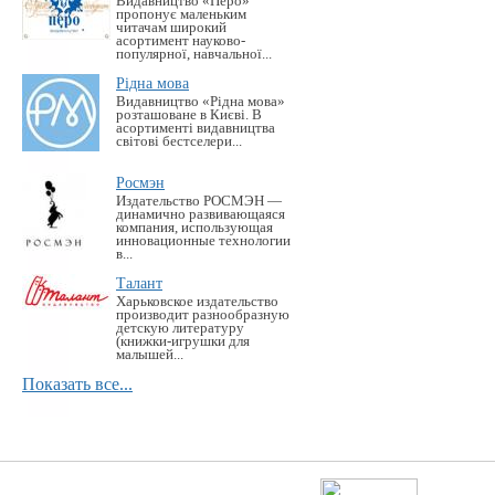
Видавництво «Перо»
пропонує маленьким
читачам широкий
асортимент науково-
популярної, навчальної...
Рідна мова
Видавництво «Рідна мова»
розташоване в Києві. В
асортименті видавництва
світові бестселери...
Росмэн
Издательство РОСМЭН —
динамично развивающаяся
компания, использующая
инновационные технологии
в...
Талант
Харьковское издательство
производит разнообразную
детскую литературу
(книжки-игрушки для
малышей...
Показать все...