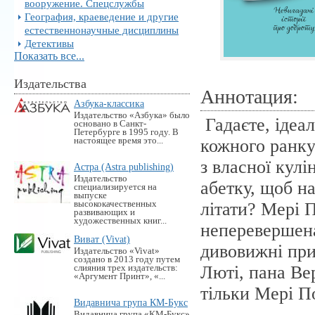
вооружение. Спецслужбы
География, краеведение и другие
естественнонаучные дисциплины
Детективы
Показать все...
Издательства
Аннотация:
Азбука-классика
Издательство «Азбука» было
Гадаєте, ідеа
основано в Санкт-
Петербурге в 1995 году. В
настоящее время это...
кожного ранку
з власної кулі
Астра (Astra publishing)
Издательство
абетку, щоб н
специализируется на
выпуске
высококачественных
літати? Мері 
развивающих и
художественных книг...
неперевершена
Виват (Vivat)
дивовижні при
Издательство «Vivat»
создано в 2013 году путем
Люті, пана Вер
слияния трех издательств:
«Аргумент Принт», «...
тільки Мері П
Видавнича група КМ-Букс
Видавнича група «KM-Букс»