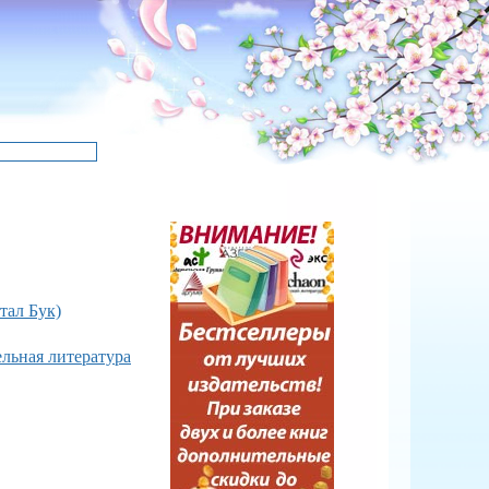
тал Бук)
ельная литература