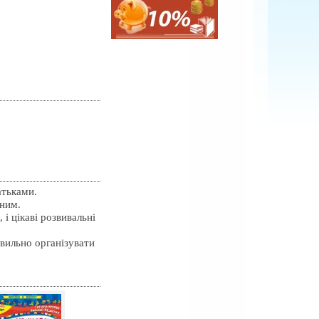
атьками.
вним.
і цікаві розвивальні
вильно організувати