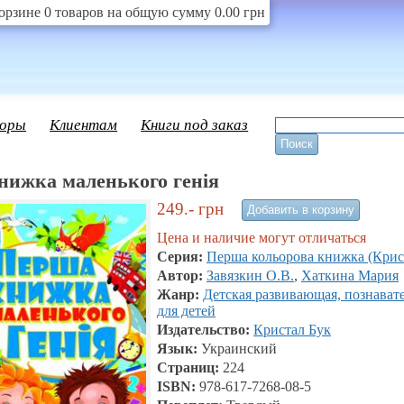
орзине 0 товаров на общую сумму 0.00 грн
оры
Клиентам
Книги под заказ
нижка маленького генія
249.-
грн
Цена и наличие могут отличаться
Серия:
Перша кольорова книжка (Крис
Автор:
Завязкин О.В.
,
Хаткина Мария
Жанр:
Детская развивающая, познават
для детей
Издательство:
Кристал Бук
Язык:
Украинский
Страниц:
224
ISBN:
978-617-7268-08-5