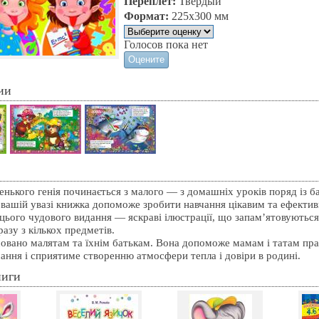
Переплет:
Твердый
Формат:
225х300 мм
Голосов пока нет
ии
нького генія починається з малого — з домашніх уроків поряд із б
вашій увазі книжка допоможе зробити навчання цікавим та ефекти
цього чудового видання — яскраві ілюстрації, що запам’ятовуються, 
разу з кількох предметів.
овано малятам та їхнім батькам. Вона допоможе мамам і татам пра
ання і сприятиме створенню атмосфери тепла і довіри в родині.
ниги