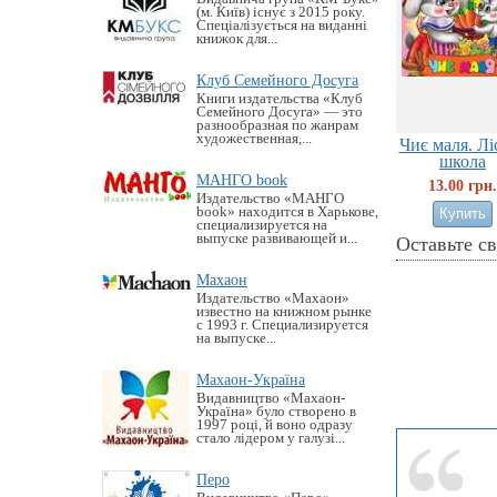
(м. Київ) існує з 2015 року.
Спеціалізується на виданні
книжок для...
Клуб Семейного Досуга
Книги издательства «Клуб
Семейного Досуга» — это
разнообразная по жанрам
художественная,...
Чиє маля. Лі
школа
МАНГО book
13.00 грн.
Издательство «MАНГО
book» находится в Харькове,
специализируется на
выпуске развивающей и...
Оставьте с
Махаон
Издательство «Махаон»
известно на книжном рынке
с 1993 г. Специализируется
на выпуске...
Махаон-Україна
Видавництво «Махаон-
Україна» було створено в
1997 році, й воно одразу
стало лідером у галузі...
Перо