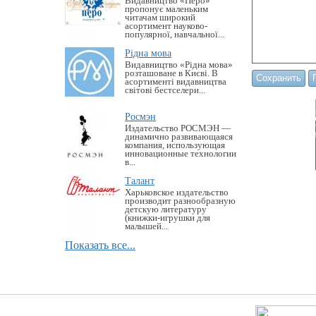
Видавництво «Перо»
пропонує маленьким
читачам широкий
асортимент науково-
популярної, навчальної...
Рідна мова
Видавництво «Рідна мова»
розташоване в Києві. В
асортименті видавництва
світові бестселери...
Росмэн
Издательство РОСМЭН —
динамично развивающаяся
компания, использующая
инновационные технологии
в...
Талант
Харьковское издательство
производит разнообразную
детскую литературу
(книжки-игрушки для
малышей...
Показать все...