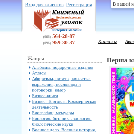
В вашей к
Вход для клиентов
.
Регистрация
.
564-28-87
(066)
Каталог
Авт
959-30-37
(096)
Жанры
Перша к
Альбомы, подарочные издания
Атласы
Афоризмы, цитаты, крылатые
выражения, пословицы и
поговорки, юмор
Бизнес-книги
Бизнес. Торговля. Коммерческая
деятельность
Биографии, мемуары
Биология. ботаника. зоология.
биологические науки
Военное дело. Военная история,