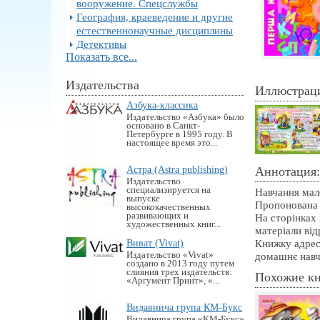
вооружение. Спецслужбы
География, краеведение и другие
естественнонаучные дисциплины
Детективы
Показать все...
Издательства
Иллюстрац
Азбука-классика
Издательство «Азбука» было
основано в Санкт-
Петербурге в 1995 году. В
настоящее время это...
Астра (Astra publishing)
Аннотация:
Издательство
специализируется на
Навчання мале
выпуске
Пропонована 
высококачественных
развивающих и
На сторінках 
художественных книг...
матеріали від
Виват (Vivat)
Книжку адрес
Издательство «Vivat»
домашнє навч
создано в 2013 году путем
слияния трех издательств:
Похожие к
«Аргумент Принт», «...
Видавнича група КМ-Букс
Видавнича група «KM-Букс»