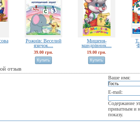
сова
Рожнів: Веселий
Мишеня-
Т.
язичок....
мандрівник....
Ф
39.00 грн.
19.00 грн.
вой отзыв
Ваше имя:
E-mail:
Содержание эт
приватным и н
показу.