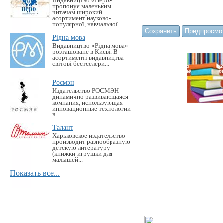
Видавництво «Перо»
пропонує маленьким
читачам широкий
асортимент науково-
популярної, навчальної...
Рідна мова
Видавництво «Рідна мова»
розташоване в Києві. В
асортименті видавництва
світові бестселери...
Росмэн
Издательство РОСМЭН —
динамично развивающаяся
компания, использующая
инновационные технологии
в...
Талант
Харьковское издательство
производит разнообразную
детскую литературу
(книжки-игрушки для
малышей...
Показать все...