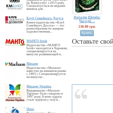
(м. Київ) існує з 2015 року.
Спеціалізується на виданні
книжок для...
Наталія Щерба:
Клуб Семейного Досуга
Часодії....
Книги издательства «Клуб
Семейного Досуга» — это
230.00 грн.
разнообразная по жанрам
художественная,...
Оставьте сво
МАНГО book
Издательство «MАНГО
book» находится в Харькове,
специализируется на
выпуске развивающей и...
Махаон
Издательство «Махаон»
известно на книжном рынке
с 1993 г. Специализируется
на выпуске...
Махаон-Україна
Видавництво «Махаон-
Україна» було створено в
1997 році, й воно одразу
стало лідером у галузі...
Перо