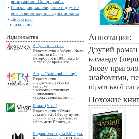
вооружение. Спецслужбы
География, краеведение и другие
естественнонаучные дисциплины
Детективы
Показать все...
Аннотация:
Издательства
Азбука-классика
Другий роман 
Издательство «Азбука» было
основано в Санкт-
команду (перш
Петербурге в 1995 году. В
настоящее время это...
Знову приголо
Астра (Astra publishing)
знайомими, н
Издательство
специализируется на
піратської саг
выпуске
высококачественных
развивающих и
Похожие кни
художественных книг...
Виват (Vivat)
Издательство «Vivat»
создано в 2013 году путем
слияния трех издательств:
«Аргумент Принт», «...
Видавнича група КМ-Букс
Видавнича група «KM-Букс»