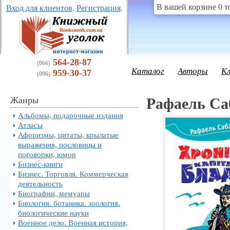
В вашей корзине 0 т
Вход для клиентов
.
Регистрация
.
564-28-87
(066)
Каталог
Авторы
К
959-30-37
(096)
Жанры
Рафаель Саб
Альбомы, подарочные издания
Атласы
Афоризмы, цитаты, крылатые
выражения, пословицы и
поговорки, юмор
Бизнес-книги
Бизнес. Торговля. Коммерческая
деятельность
Биографии, мемуары
Биология. ботаника. зоология.
биологические науки
Военное дело. Военная история,