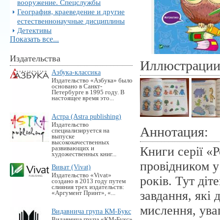
вооружение. Спецслужбы
География, краеведение и другие
естественнонаучные дисциплины
Детективы
Показать все...
Издательства
Иллюстраци
Азбука-классика
Издательство «Азбука» было
основано в Санкт-
Петербурге в 1995 году. В
настоящее время это...
Астра (Astra publishing)
Издательство
Аннотация:
специализируется на
выпуске
высококачественных
Книги серії «
развивающих и
художественных книг...
провідником у
Виват (Vivat)
Издательство «Vivat»
років. Тут діт
создано в 2013 году путем
слияния трех издательств:
завдання, які 
«Аргумент Принт», «...
мислення, ува
Видавнича група КМ-Букс
Видавнича група «KM-Букс»