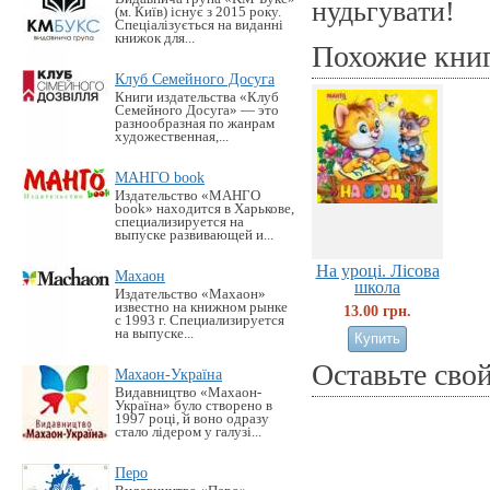
нудьгувати!
(м. Київ) існує з 2015 року.
Спеціалізується на виданні
книжок для...
Похожие кни
Клуб Семейного Досуга
Книги издательства «Клуб
Семейного Досуга» — это
разнообразная по жанрам
художественная,...
МАНГО book
Издательство «MАНГО
book» находится в Харькове,
специализируется на
выпуске развивающей и...
На уроці. Лісова
Махаон
школа
Издательство «Махаон»
известно на книжном рынке
13.00 грн.
с 1993 г. Специализируется
на выпуске...
Оставьте сво
Махаон-Україна
Видавництво «Махаон-
Україна» було створено в
1997 році, й воно одразу
стало лідером у галузі...
Перо