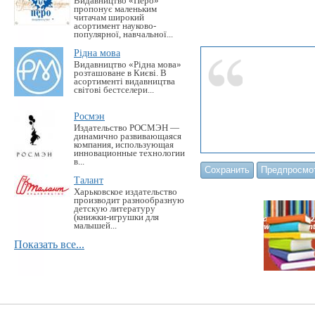
Видавництво «Перо»
пропонує маленьким
читачам широкий
асортимент науково-
популярної, навчальної...
Рідна мова
Видавництво «Рідна мова»
розташоване в Києві. В
асортименті видавництва
світові бестселери...
Росмэн
Издательство РОСМЭН —
динамично развивающаяся
компания, использующая
инновационные технологии
в...
Талант
Харьковское издательство
производит разнообразную
детскую литературу
(книжки-игрушки для
малышей...
Показать все...