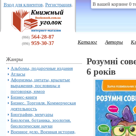
В вашей корзине 0 т
Вход для клиентов
.
Регистрация
.
564-28-87
(066)
Каталог
Авторы
К
959-30-37
(096)
Жанры
Розумні сов
Альбомы, подарочные издания
6 років
Атласы
Афоризмы, цитаты, крылатые
выражения, пословицы и
поговорки, юмор
Бизнес-книги
Бизнес. Торговля. Коммерческая
деятельность
Биографии, мемуары
Биология. ботаника. зоология.
биологические науки
Военное дело. Военная история,