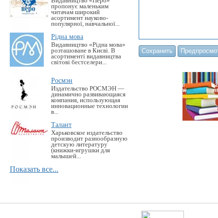
Видавництво «Перо»
пропонує маленьким
читачам широкий
асортимент науково-
популярної, навчальної...
Рідна мова
Видавництво «Рідна мова»
розташоване в Києві. В
асортименті видавництва
світові бестселери...
Росмэн
Издательство РОСМЭН —
динамично развивающаяся
компания, использующая
инновационные технологии
в...
Талант
Харьковское издательство
производит разнообразную
детскую литературу
(книжки-игрушки для
малышей...
Показать все...