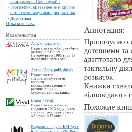
вооружение. Спецслужбы
География, краеведение и другие
естественнонаучные дисциплины
Детективы
Показать все...
Аннотация:
Издательства
Пропонуємо се
Азбука-классика
Издательство «Азбука» было
дотепними та 
основано в Санкт-
Петербурге в 1995 году. В
адаптовано дл
настоящее время это...
тактильну дія
Астра (Astra publishing)
Издательство
розвиток.
специализируется на
выпуске
Книжки схвале
высококачественных
развивающих и
художественных книг...
відповідають 
Виват (Vivat)
Похожие кни
Издательство «Vivat»
создано в 2013 году путем
слияния трех издательств:
«Аргумент Принт», «...
Видавнича група КМ-Букс
Видавнича група «KM-Букс»