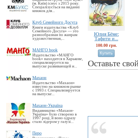
(м. Київ) існує з 2015 року.
Спеціалізується на виданні
книжок для...
Клуб Семейного Досуга
Книги издательства «Клуб
Семейного Досуга» — это
Юлия Бёме:
разнообразная по жанрам
Тафити и...
художественная,...
100.00 грн.
МАНГО book
Издательство «MАНГО
book» находится в Харькове,
Оставьте сво
специализируется на
выпуске развивающей и...
Махаон
Издательство «Махаон»
известно на книжном рынке
с 1993 г. Специализируется
на выпуске...
Махаон-Україна
Видавництво «Махаон-
Україна» було створено в
1997 році, й воно одразу
стало лідером у галузі...
Перо