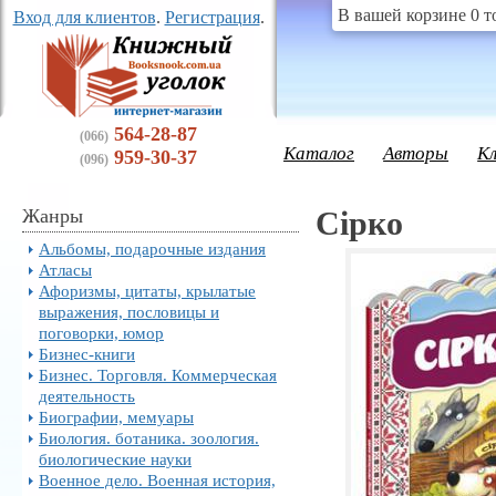
В вашей корзине 0 т
Вход для клиентов
.
Регистрация
.
564-28-87
(066)
Каталог
Авторы
К
959-30-37
(096)
Жанры
Сірко
Альбомы, подарочные издания
Атласы
Афоризмы, цитаты, крылатые
выражения, пословицы и
поговорки, юмор
Бизнес-книги
Бизнес. Торговля. Коммерческая
деятельность
Биографии, мемуары
Биология. ботаника. зоология.
биологические науки
Военное дело. Военная история,