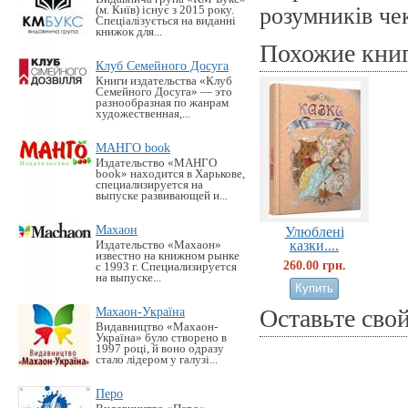
розумників че
(м. Київ) існує з 2015 року.
Спеціалізується на виданні
книжок для...
Похожие кни
Клуб Семейного Досуга
Книги издательства «Клуб
Семейного Досуга» — это
разнообразная по жанрам
художественная,...
МАНГО book
Издательство «MАНГО
book» находится в Харькове,
специализируется на
выпуске развивающей и...
Махаон
Улюблені
казки....
Издательство «Махаон»
известно на книжном рынке
260.00 грн.
с 1993 г. Специализируется
на выпуске...
Махаон-Україна
Оставьте сво
Видавництво «Махаон-
Україна» було створено в
1997 році, й воно одразу
стало лідером у галузі...
Перо