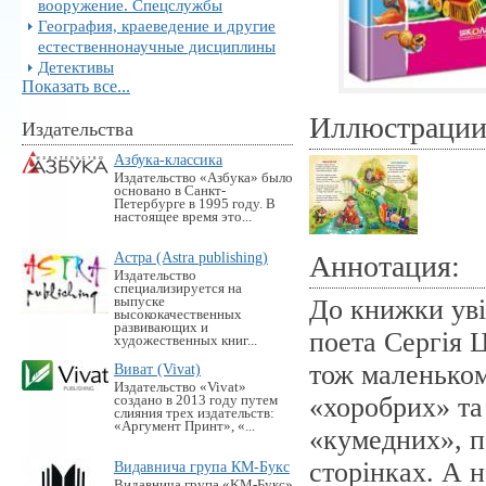
вооружение. Спецслужбы
География, краеведение и другие
естественнонаучные дисциплины
Детективы
Показать все...
Иллюстраци
Издательства
Азбука-классика
Издательство «Азбука» было
основано в Санкт-
Петербурге в 1995 году. В
настоящее время это...
Астра (Astra publishing)
Аннотация:
Издательство
специализируется на
выпуске
До книжки уві
высококачественных
развивающих и
поета Сергія Ц
художественных книг...
тож маленьком
Виват (Vivat)
Издательство «Vivat»
«хоробрих» та
создано в 2013 году путем
слияния трех издательств:
«Аргумент Принт», «...
«кумедних», п
сторінках. А 
Видавнича група КМ-Букс
Видавнича група «KM-Букс»