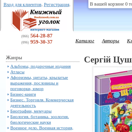
В вашей корзине 0 т
Вход для клиентов
.
Регистрация
.
564-28-87
(066)
Каталог
Авторы
К
959-30-37
(096)
Жанры
Сергiй Цуш
Альбомы, подарочные издания
Атласы
Афоризмы, цитаты, крылатые
выражения, пословицы и
поговорки, юмор
Бизнес-книги
Бизнес. Торговля. Коммерческая
деятельность
Биографии, мемуары
Биология. ботаника. зоология.
биологические науки
Военное дело. Военная история,