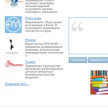
Видавництво «Перо»
пропонує маленьким
читачам широкий
асортимент науково-
популярної, навчальної...
Рідна мова
Видавництво «Рідна мова»
розташоване в Києві. В
асортименті видавництва
світові бестселери...
Росмэн
Издательство РОСМЭН —
динамично развивающаяся
компания, использующая
инновационные технологии
в...
Талант
Харьковское издательство
производит разнообразную
детскую литературу
(книжки-игрушки для
малышей...
Показать все...