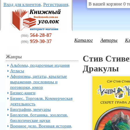
В вашей корзине 0 т
Вход для клиентов
.
Регистрация
.
564-28-87
(066)
Каталог
Авторы
К
959-30-37
(096)
Жанры
Стив Стиве
Альбомы, подарочные издания
Дракулы
Атласы
Афоризмы, цитаты, крылатые
выражения, пословицы и
поговорки, юмор
Бизнес-книги
Бизнес. Торговля. Коммерческая
деятельность
Биографии, мемуары
Биология. ботаника. зоология.
биологические науки
Военное дело. Военная история,