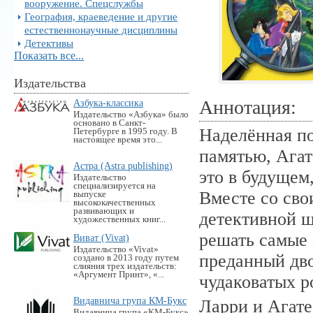
вооружение. Спецслужбы
География, краеведение и другие
естественнонаучные дисциплины
Детективы
Показать все...
Издательства
Аннотация:
Азбука-классика
Издательство «Азбука» было
основано в Санкт-
Наделённая п
Петербурге в 1995 году. В
настоящее время это...
памятью, Агат
Астра (Astra publishing)
это в будущем
Издательство
специализируется на
Вместе со сво
выпуске
высококачественных
развивающих и
детективной ш
художественных книг...
решать самые 
Виват (Vivat)
Издательство «Vivat»
преданный дво
создано в 2013 году путем
слияния трех издательств:
«Аргумент Принт», «...
чудаковатых р
Видавнича група КМ-Букс
Ларри и Агат
Видавнича група «KM-Букс»