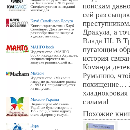
(м. Київ) існує з 2015 року.
поискам давно
Спеціалізується на виданні
книжок для...
сей раз сыщик
Клуб Семейного Досуга
преступником
Книги издательства «Клуб
Семейного Досуга» — это
Дракула, а точ
разнообразная по жанрам
художественная,...
Влада III. В 
МАНГО book
пугающим обр
Издательство «MАНГО
book» находится в Харькове,
история связа
специализируется на
выпуске развивающей и...
Команда детек
Махаон
Румынию, чтоб
Издательство «Махаон»
известно на книжном рынке
похищение… Хо
с 1993 г. Специализируется
на выпуске...
хладнокровия 
Махаон-Україна
силами!
Видавництво «Махаон-
Україна» було створено в
1997 році, й воно одразу
Похожие кни
стало лідером у галузі...
Перо