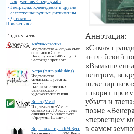
вооружение. Спецслужбы
География, краеведение и другие
естественнонаучные дисциплины
Детективы
Показать все...
Аннотация:
Издательства
Азбука-классика
«Самая правд
Издательство «Азбука» было
основано в Санкт-
английский по
Петербурге в 1995 году. В
настоящее время это...
«Вымышленная 
Астра (Astra publishing)
центром, вокр
Издательство
специализируется на
шекспировска
выпуске
высококачественных
развивающих и
говорит преим
художественных книг...
убыли и тлена
Виват (Vivat)
Издательство «Vivat»
поэме «Венера
создано в 2013 году путем
слияния трех издательств:
«первенцем мо
«Аргумент Принт», «...
в самом земно
Видавнича група КМ-Букс
Видавнича група «KM-Букс»