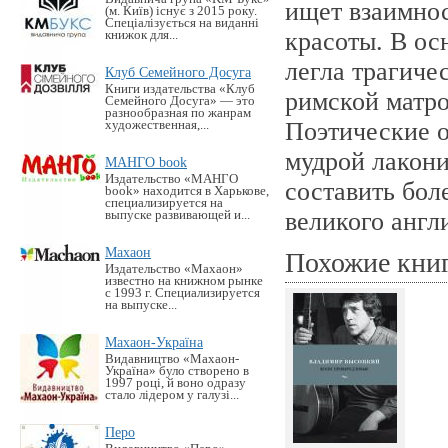
ищет взаимно
(м. Київ) існує з 2015 року.
Спеціалізується на виданні
красоты. В ос
книжок для...
легла трагиче
Клуб Семейного Досуга
Книги издательства «Клуб
римской матр
Семейного Досуга» — это
разнообразная по жанрам
Поэтические о
художественная,...
мудрой лакони
МАНГО book
Издательство «MАНГО
составить бол
book» находится в Харькове,
специализируется на
великого англ
выпуске развивающей и...
Махаон
Похожие кни
Издательство «Махаон»
известно на книжном рынке
с 1993 г. Специализируется
на выпуске...
Махаон-Україна
Видавництво «Махаон-
Україна» було створено в
1997 році, й воно одразу
стало лідером у галузі...
Перо