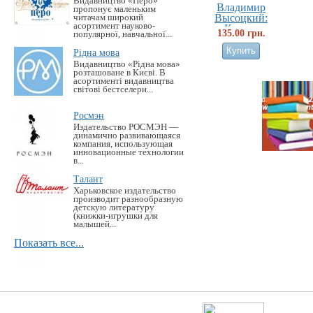
Видавництво «Перо»
Владимир
пропонує маленьким
Высоцкий:
читачам широкий
асортимент науково-
Кони...
135.00 грн.
популярної, навчальної...
Рідна мова
Видавництво «Рідна мова»
розташоване в Києві. В
асортименті видавництва
світові бестселери...
Росмэн
Издательство РОСМЭН —
динамично развивающаяся
компания, использующая
инновационные технологии
в...
Талант
Харьковское издательство
производит разнообразную
детскую литературу
(книжки-игрушки для
малышей...
Показать все...