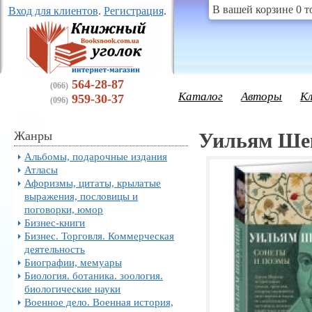
В вашей корзине 0 т
Вход для клиентов
.
Регистрация
.
564-28-87
(066)
Каталог
Авторы
К
959-30-37
(096)
Жанры
Уильям Шек
Альбомы, подарочные издания
Атласы
Афоризмы, цитаты, крылатые
выражения, пословицы и
поговорки, юмор
Бизнес-книги
Бизнес. Торговля. Коммерческая
деятельность
Биографии, мемуары
Биология. ботаника. зоология.
биологические науки
Военное дело. Военная история,