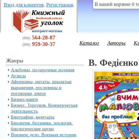
В вашей корзине 0 т
Вход для клиентов
.
Регистрация
.
564-28-87
(066)
Каталог
Авторы
К
959-30-37
(096)
Жанры
В. Федієнк
Альбомы, подарочные издания
Атласы
Афоризмы, цитаты, крылатые
выражения, пословицы и
поговорки, юмор
Бизнес-книги
Бизнес. Торговля. Коммерческая
деятельность
Биографии, мемуары
Биология. ботаника. зоология.
биологические науки
Военное дело. Военная история,