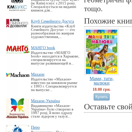
(м. Київ) існує з 2015 року.
тощо.
Спеціалізується на виданні
книжок для...
Похожие кни
Клуб Семейного Досуга
Книги издательства «Клуб
Семейного Досуга» — это
разнообразная по жанрам
художественная,...
МАНГО book
Издательство «MАНГО
book» находится в Харькове,
специализируется на
выпуске развивающей и...
Махаон
Мами, тати,
Издательство «Махаон»
малюки
известно на книжном рынке
с 1993 г. Специализируется
18.00 грн.
на выпуске...
Махаон-Україна
Оставьте сво
Видавництво «Махаон-
Україна» було створено в
1997 році, й воно одразу
стало лідером у галузі...
Перо