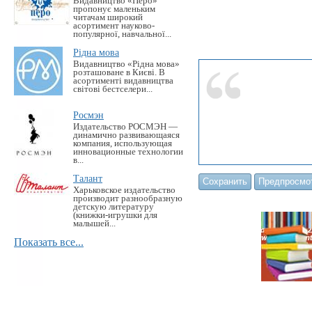
Видавництво «Перо»
пропонує маленьким
читачам широкий
асортимент науково-
популярної, навчальної...
Рідна мова
Видавництво «Рідна мова»
розташоване в Києві. В
асортименті видавництва
світові бестселери...
Росмэн
Издательство РОСМЭН —
динамично развивающаяся
компания, использующая
инновационные технологии
в...
Талант
Харьковское издательство
производит разнообразную
детскую литературу
(книжки-игрушки для
малышей...
Показать все...