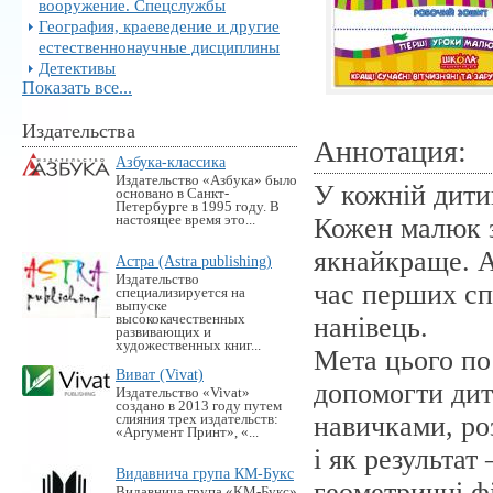
вооружение. Спецслужбы
География, краеведение и другие
естественнонаучные дисциплины
Детективы
Показать все...
Издательства
Аннотация:
Азбука-классика
Издательство «Азбука» было
У кожній дитин
основано в Санкт-
Петербурге в 1995 году. В
настоящее время это...
Кожен малюк з
якнайкраще. А
Астра (Astra publishing)
Издательство
час перших сп
специализируется на
выпуске
высококачественных
нанівець.
развивающих и
художественных книг...
Мета цього по
Виват (Vivat)
допомогти дит
Издательство «Vivat»
создано в 2013 году путем
навичками, ро
слияния трех издательств:
«Аргумент Принт», «...
і як результат
Видавнича група КМ-Букс
геометричні ф
Видавнича група «KM-Букс»