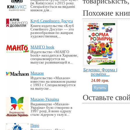
товариськість,
(м. Київ) існує з 2015 року.
Спеціалізується на виданні
книжок для...
Похожие кни
Клуб Семейного Досуга
Книги издательства «Клуб
Семейного Досуга» — это
разнообразная по жанрам
художественная,...
МАНГО book
Издательство «MАНГО
book» находится в Харькове,
специализируется на
выпуске развивающей и...
Беденко: Форма і
Махаон
розміри...
Издательство «Махаон»
24.00 грн.
известно на книжном рынке
с 1993 г. Специализируется
на выпуске...
Оставьте сво
Махаон-Україна
Видавництво «Махаон-
Україна» було створено в
1997 році, й воно одразу
стало лідером у галузі...
Перо