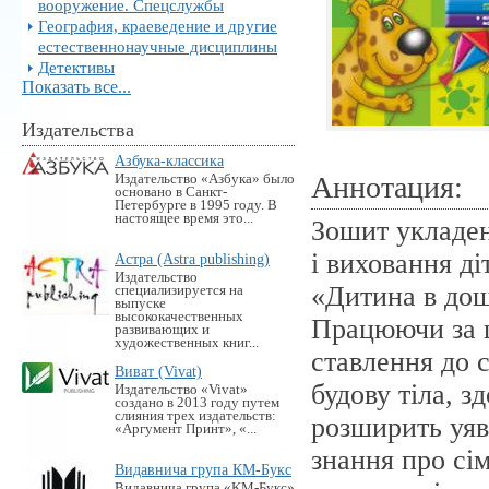
вооружение. Спецслужбы
География, краеведение и другие
естественнонаучные дисциплины
Детективы
Показать все...
Издательства
Азбука-классика
Аннотация:
Издательство «Азбука» было
основано в Санкт-
Петербурге в 1995 году. В
настоящее время это...
Зошит укладен
і виховання д
Астра (Astra publishing)
Издательство
«Дитина в дош
специализируется на
выпуске
высококачественных
Працюючи за 
развивающих и
художественных книг...
ставлення до 
Виват (Vivat)
будову тіла, з
Издательство «Vivat»
создано в 2013 году путем
слияния трех издательств:
розширить уяв
«Аргумент Принт», «...
знання про сім
Видавнича група КМ-Букс
Видавнича група «KM-Букс»