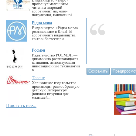
Видавництво «Перо»
пропонує маленьким
читачам широкий
асортимент науково-
популярної, навчальної...
Рідна мова
Видавництво «Рідна мова»
розташоване в Києві. В
асортименті видавництва
світові бестселери...
Росмэн
Издательство РОСМЭН —
динамично развивающаяся
компания, использующая
инновационные технологии
в...
Талант
Харьковское издательство
производит разнообразную
детскую литературу
(книжки-игрушки для
малышей...
Показать все...