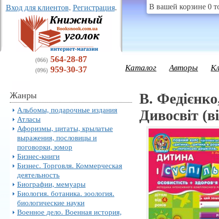
В вашей корзине 0 т
Вход для клиентов
.
Регистрация
.
564-28-87
(066)
Каталог
Авторы
К
959-30-37
(096)
Жанры
В. Федієнко
Альбомы, подарочные издания
Дивосвіт (ві
Атласы
Афоризмы, цитаты, крылатые
выражения, пословицы и
поговорки, юмор
Бизнес-книги
Бизнес. Торговля. Коммерческая
деятельность
Биографии, мемуары
Биология. ботаника. зоология.
биологические науки
Военное дело. Военная история,