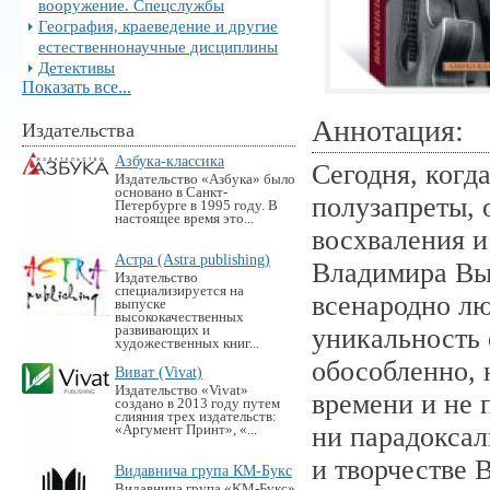
вооружение. Спецслужбы
География, краеведение и другие
естественнонаучные дисциплины
Детективы
Показать все...
Аннотация:
Издательства
Азбука-классика
Сегодня, когд
Издательство «Азбука» было
основано в Санкт-
полузапреты,
Петербурге в 1995 году. В
настоящее время это...
восхваления и
Астра (Astra publishing)
Владимира Выс
Издательство
специализируется на
всенародно лю
выпуске
высококачественных
развивающих и
уникальность 
художественных книг...
обособленно, 
Виват (Vivat)
Издательство «Vivat»
времени и не 
создано в 2013 году путем
слияния трех издательств:
ни парадоксал
«Аргумент Принт», «...
и творчестве 
Видавнича група КМ-Букс
Видавнича група «KM-Букс»