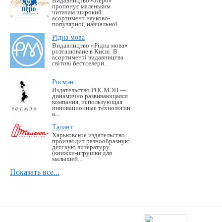
Видавництво «Перо»
пропонує маленьким
читачам широкий
асортимент науково-
популярної, навчальної...
Рідна мова
Видавництво «Рідна мова»
розташоване в Києві. В
асортименті видавництва
світові бестселери...
Росмэн
Издательство РОСМЭН —
динамично развивающаяся
компания, использующая
инновационные технологии
в...
Талант
Харьковское издательство
производит разнообразную
детскую литературу
(книжки-игрушки для
малышей...
Показать все...