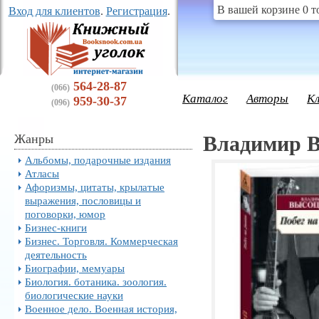
В вашей корзине 0 т
Вход для клиентов
.
Регистрация
.
564-28-87
(066)
Каталог
Авторы
К
959-30-37
(096)
Жанры
Владимир В
Альбомы, подарочные издания
Атласы
Афоризмы, цитаты, крылатые
выражения, пословицы и
поговорки, юмор
Бизнес-книги
Бизнес. Торговля. Коммерческая
деятельность
Биографии, мемуары
Биология. ботаника. зоология.
биологические науки
Военное дело. Военная история,