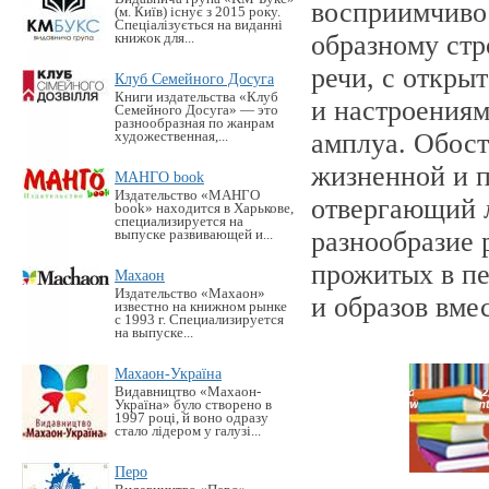
восприимчиво
(м. Київ) існує з 2015 року.
Спеціалізується на виданні
образному стр
книжок для...
речи, с откры
Клуб Семейного Досуга
Книги издательства «Клуб
и настроениям
Семейного Досуга» — это
разнообразная по жанрам
амплуа. Обост
художественная,...
жизненной и п
МАНГО book
Издательство «MАНГО
отвергающий 
book» находится в Харькове,
специализируется на
разнообразие 
выпуске развивающей и...
прожитых в пе
Махаон
Издательство «Махаон»
и образов вме
известно на книжном рынке
с 1993 г. Специализируется
на выпуске...
Махаон-Україна
Видавництво «Махаон-
Україна» було створено в
1997 році, й воно одразу
стало лідером у галузі...
Перо