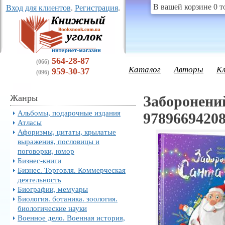
В вашей корзине 0 т
Вход для клиентов
.
Регистрация
.
564-28-87
(066)
Каталог
Авторы
К
959-30-37
(096)
Жанры
Заборонени
Альбомы, подарочные издания
9789669420
Атласы
Афоризмы, цитаты, крылатые
выражения, пословицы и
поговорки, юмор
Бизнес-книги
Бизнес. Торговля. Коммерческая
деятельность
Биографии, мемуары
Биология. ботаника. зоология.
биологические науки
Военное дело. Военная история,