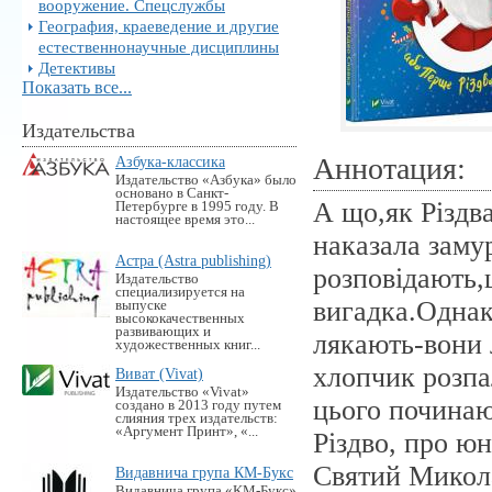
вооружение. Спецслужбы
География, краеведение и другие
естественнонаучные дисциплины
Детективы
Показать все...
Издательства
Аннотация:
Азбука-классика
Издательство «Азбука» было
основано в Санкт-
А що,як Різдв
Петербурге в 1995 году. В
настоящее время это...
наказала замур
Астра (Astra publishing)
розповідають,
Издательство
специализируется на
вигадка.Однак
выпуске
высококачественных
развивающих и
лякають-вони 
художественных книг...
хлопчик розпа
Виват (Vivat)
Издательство «Vivat»
цього починаю
создано в 2013 году путем
слияния трех издательств:
«Аргумент Принт», «...
Різдво, про юн
Святий Микола
Видавнича група КМ-Букс
Видавнича група «KM-Букс»