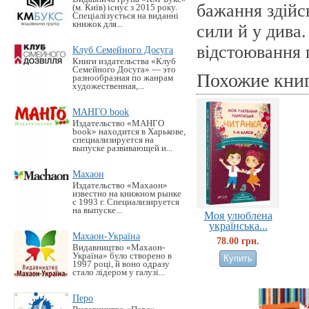
бажання здійс
(м. Київ) існує з 2015 року.
Спеціалізується на виданні
книжок для...
сили й у дива.
відстоювання 
Клуб Семейного Досуга
Книги издательства «Клуб
Семейного Досуга» — это
Похожие кни
разнообразная по жанрам
художественная,...
МАНГО book
Издательство «MАНГО
book» находится в Харькове,
специализируется на
выпуске развивающей и...
Махаон
Издательство «Махаон»
известно на книжном рынке
с 1993 г. Специализируется
на выпуске...
Моя улюблена
українська...
Махаон-Україна
78.00 грн.
Видавництво «Махаон-
Україна» було створено в
1997 році, й воно одразу
стало лідером у галузі...
Перо