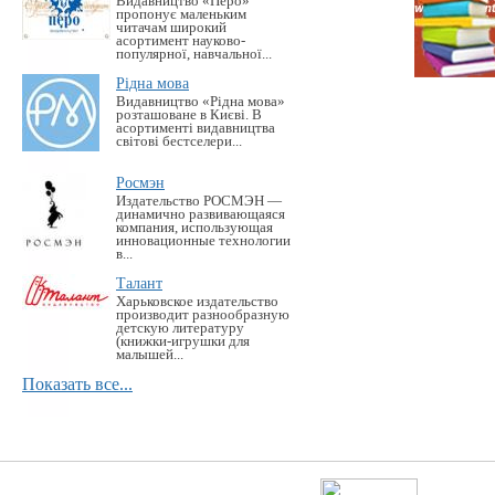
Видавництво «Перо»
пропонує маленьким
читачам широкий
асортимент науково-
популярної, навчальної...
Рідна мова
Видавництво «Рідна мова»
розташоване в Києві. В
асортименті видавництва
світові бестселери...
Росмэн
Издательство РОСМЭН —
динамично развивающаяся
компания, использующая
инновационные технологии
в...
Талант
Харьковское издательство
производит разнообразную
детскую литературу
(книжки-игрушки для
малышей...
Показать все...