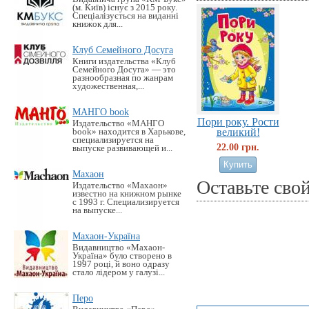
(м. Київ) існує з 2015 року.
Спеціалізується на виданні
книжок для...
Клуб Семейного Досуга
Книги издательства «Клуб
Семейного Досуга» — это
разнообразная по жанрам
художественная,...
МАНГО book
Пори року. Рости
Издательство «MАНГО
великий!
book» находится в Харькове,
специализируется на
22.00 грн.
выпуске развивающей и...
Махаон
Оставьте сво
Издательство «Махаон»
известно на книжном рынке
с 1993 г. Специализируется
на выпуске...
Махаон-Україна
Видавництво «Махаон-
Україна» було створено в
1997 році, й воно одразу
стало лідером у галузі...
Перо