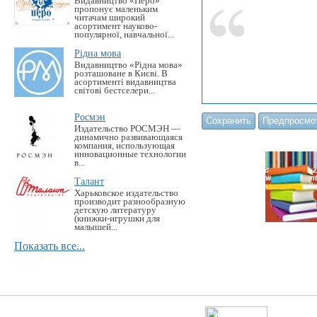
Видавництво «Перо»
пропонує маленьким
читачам широкий
асортимент науково-
популярної, навчальної...
Рідна мова
Видавництво «Рідна мова»
розташоване в Києві. В
асортименті видавництва
світові бестселери...
Росмэн
Издательство РОСМЭН —
динамично развивающаяся
компания, использующая
инновационные технологии
в...
Талант
Харьковское издательство
производит разнообразную
детскую литературу
(книжки-игрушки для
малышей...
Показать все...