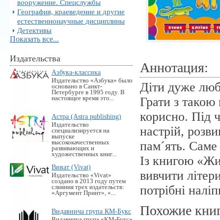
вооружение. Спецслужбы
География, краеведение и другие
естественнонаучные дисциплины
Детективы
Показать все...
Издательства
Аннотация:
Азбука-классика
Издательство «Азбука» было
Діти дуже люб
основано в Санкт-
Петербурге в 1995 году. В
настоящее время это...
Грати з такою 
корисно. Під 
Астра (Astra publishing)
Издательство
настрій, розви
специализируется на
выпуске
высококачественных
пам´ять. Саме
развивающих и
художественных книг...
Із книгою «Жи
Виват (Vivat)
вивчити літер
Издательство «Vivat»
создано в 2013 году путем
потрібні наліп
слияния трех издательств:
«Аргумент Принт», «...
Похожие кни
Видавнича група КМ-Букс
Видавнича група «KM-Букс»