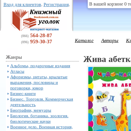
В вашей корзине 0 т
Вход для клиентов
.
Регистрация
.
564-28-87
(066)
Каталог
Авторы
К
959-30-37
(096)
Жанры
Жива абетк
Альбомы, подарочные издания
Атласы
Афоризмы, цитаты, крылатые
выражения, пословицы и
поговорки, юмор
Бизнес-книги
Бизнес. Торговля. Коммерческая
деятельность
Биографии, мемуары
Биология. ботаника. зоология.
биологические науки
Военное дело. Военная история,