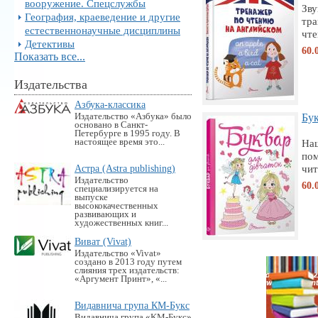
вооружение. Спецслужбы
Зву
География, краеведение и другие
тра
естественнонаучные дисциплины
чте
Детективы
60.
Показать все...
Издательства
Азбука-классика
Издательство «Азбука» было
Бук
основано в Санкт-
Петербурге в 1995 году. В
настоящее время это...
На
пом
Астра (Astra publishing)
чит
Издательство
60.
специализируется на
выпуске
высококачественных
развивающих и
художественных книг...
Виват (Vivat)
Издательство «Vivat»
создано в 2013 году путем
слияния трех издательств:
«Аргумент Принт», «...
Видавнича група КМ-Букс
Видавнича група «KM-Букс»