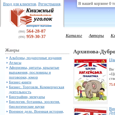
В вашей корзине 0 т
Вход для клиентов
.
Регистрация
.
564-28-87
(066)
Каталог
Авторы
К
959-30-37
(096)
Жанры
Архипова-Дубро
Альбомы, подарочные издания
Цік
Атласы
Афоризмы, цитаты, крылатые
Ви 
выражения, пословицы и
«Ці
поговорки, юмор
ств
Бизнес-книги
75.
Бизнес. Торговля. Коммерческая
деятельность
Биографии, мемуары
Биология. ботаника. зоология.
биологические науки
Ви
Военное дело. Военная история,
Дуб