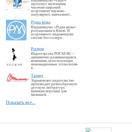
Видавництво «Перо»
пропонує маленьким
читачам широкий
асортимент науково-
популярної, навчальної...
Рідна мова
Видавництво «Рідна мова»
розташоване в Києві. В
асортименті видавництва
світові бестселери...
Росмэн
Издательство РОСМЭН —
динамично развивающаяся
компания, использующая
инновационные технологии
в...
Талант
Харьковское издательство
производит разнообразную
детскую литературу
(книжки-игрушки для
малышей...
Показать все...