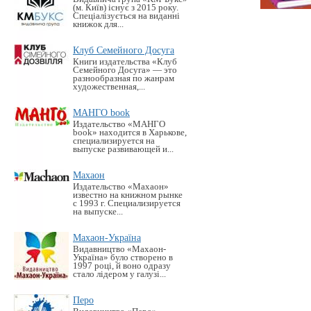
(м. Київ) існує з 2015 року.
Спеціалізується на виданні
книжок для...
Клуб Семейного Досуга
Книги издательства «Клуб
Семейного Досуга» — это
разнообразная по жанрам
художественная,...
МАНГО book
Издательство «MАНГО
book» находится в Харькове,
специализируется на
выпуске развивающей и...
Махаон
Издательство «Махаон»
известно на книжном рынке
с 1993 г. Специализируется
на выпуске...
Махаон-Україна
Видавництво «Махаон-
Україна» було створено в
1997 році, й воно одразу
стало лідером у галузі...
Перо