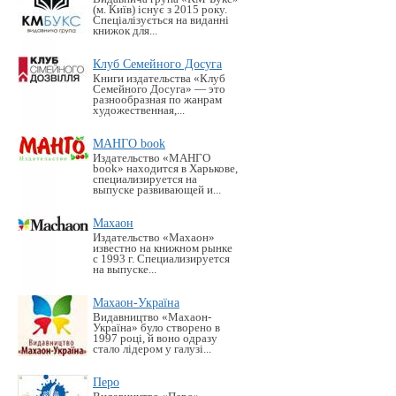
(м. Київ) існує з 2015 року.
Спеціалізується на виданні
книжок для...
Клуб Семейного Досуга
Книги издательства «Клуб
Семейного Досуга» — это
разнообразная по жанрам
художественная,...
МАНГО book
Издательство «MАНГО
book» находится в Харькове,
специализируется на
выпуске развивающей и...
Махаон
Издательство «Махаон»
известно на книжном рынке
с 1993 г. Специализируется
на выпуске...
Махаон-Україна
Видавництво «Махаон-
Україна» було створено в
1997 році, й воно одразу
стало лідером у галузі...
Перо