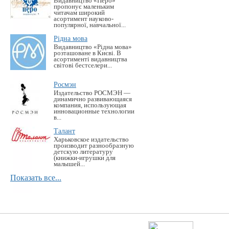
Видавництво «Перо»
пропонує маленьким
читачам широкий
асортимент науково-
популярної, навчальної...
Рідна мова
Видавництво «Рідна мова»
розташоване в Києві. В
асортименті видавництва
світові бестселери...
Росмэн
Издательство РОСМЭН —
динамично развивающаяся
компания, использующая
инновационные технологии
в...
Талант
Харьковское издательство
производит разнообразную
детскую литературу
(книжки-игрушки для
малышей...
Показать все...