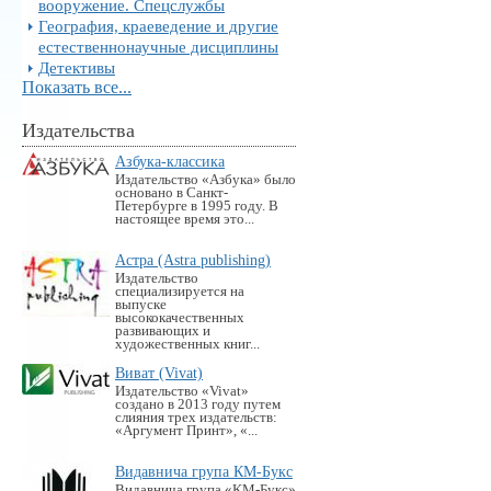
вооружение. Спецслужбы
География, краеведение и другие
естественнонаучные дисциплины
Детективы
Показать все...
Издательства
Азбука-классика
Издательство «Азбука» было
основано в Санкт-
Петербурге в 1995 году. В
настоящее время это...
Астра (Astra publishing)
Издательство
специализируется на
выпуске
высококачественных
развивающих и
художественных книг...
Виват (Vivat)
Издательство «Vivat»
создано в 2013 году путем
слияния трех издательств:
«Аргумент Принт», «...
Видавнича група КМ-Букс
Видавнича група «KM-Букс»