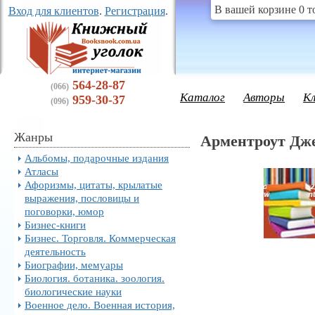
В вашей корзине 0 т
Вход для клиентов
.
Регистрация
.
564-28-87
(066)
Каталог
Авторы
К
959-30-37
(096)
Жанры
Арментроут Дж
Альбомы, подарочные издания
Атласы
Афоризмы, цитаты, крылатые
выражения, пословицы и
поговорки, юмор
Бизнес-книги
Бизнес. Торговля. Коммерческая
деятельность
Биографии, мемуары
Биология. ботаника. зоология.
биологические науки
Военное дело. Военная история,