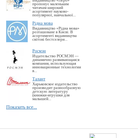
Видавництво «Перо»
пропонує маленьким
читачам широкий
асортимент науково-
популярної, навчальної...
Рідна мова
Видавництво «Рідна мова»
розташоване в Києві. В
асортименті видавництва
світові бестселери...
Росмэн
Издательство РОСМЭН —
динамично развивающаяся
компания, использующая
инновационные технологии
в...
Талант
Харьковское издательство
производит разнообразную
детскую литературу
(книжки-игрушки для
малышей...
Показать все...