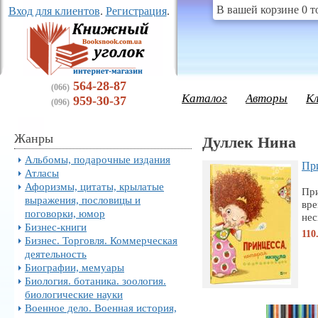
В вашей корзине 0 т
Вход для клиентов
.
Регистрация
.
564-28-87
(066)
Каталог
Авторы
К
959-30-37
(096)
Жанры
Дуллек Нина
Альбомы, подарочные издания
При
Атласы
Афоризмы, цитаты, крылатые
При
выражения, пословицы и
вре
поговорки, юмор
нес
Бизнес-книги
110
Бизнес. Торговля. Коммерческая
деятельность
Биографии, мемуары
Биология. ботаника. зоология.
биологические науки
Военное дело. Военная история,