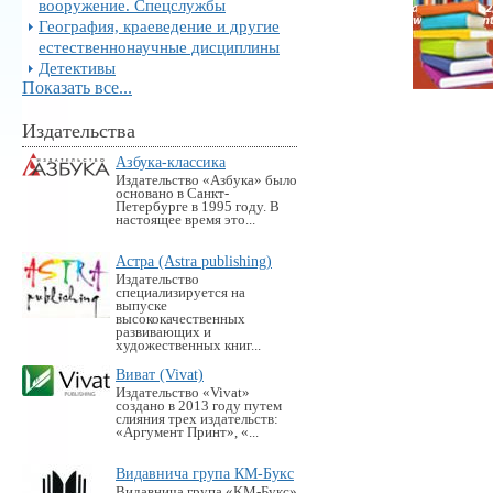
вооружение. Спецслужбы
География, краеведение и другие
естественнонаучные дисциплины
Детективы
Показать все...
Издательства
Азбука-классика
Издательство «Азбука» было
основано в Санкт-
Петербурге в 1995 году. В
настоящее время это...
Астра (Astra publishing)
Издательство
специализируется на
выпуске
высококачественных
развивающих и
художественных книг...
Виват (Vivat)
Издательство «Vivat»
создано в 2013 году путем
слияния трех издательств:
«Аргумент Принт», «...
Видавнича група КМ-Букс
Видавнича група «KM-Букс»