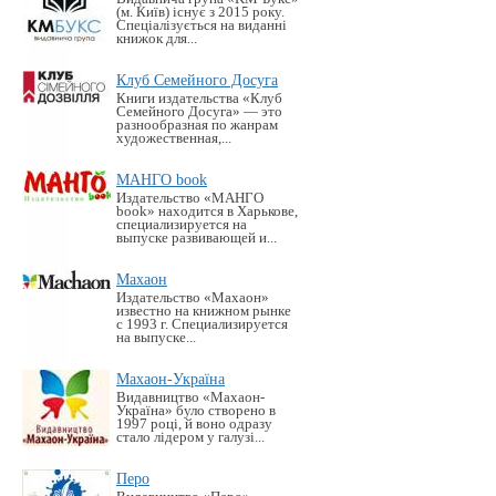
(м. Київ) існує з 2015 року.
Спеціалізується на виданні
книжок для...
Клуб Семейного Досуга
Книги издательства «Клуб
Семейного Досуга» — это
разнообразная по жанрам
художественная,...
МАНГО book
Издательство «MАНГО
book» находится в Харькове,
специализируется на
выпуске развивающей и...
Махаон
Издательство «Махаон»
известно на книжном рынке
с 1993 г. Специализируется
на выпуске...
Махаон-Україна
Видавництво «Махаон-
Україна» було створено в
1997 році, й воно одразу
стало лідером у галузі...
Перо