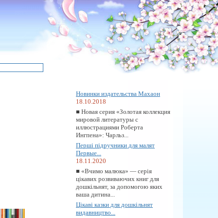
Новинки издательства Махаон
18.10.2018
■ Новая серия «Золотая коллекция
мировой литературы с
иллюстрациями Роберта
Ингпена»: Чарльз...
Перші підручники для малят
Первые...
18.11.2020
■ «Вчимо малюка» — серія
цікавих розвиваючих книг для
дошкільнят, за допомогою яких
ваша дитина...
Цікаві казки для дошкільнят
видавництво...