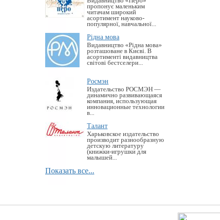
Видавництво «Перо»
пропонує маленьким
читачам широкий
асортимент науково-
популярної, навчальної...
Рідна мова
Видавництво «Рідна мова»
розташоване в Києві. В
асортименті видавництва
світові бестселери...
Росмэн
Издательство РОСМЭН —
динамично развивающаяся
компания, использующая
инновационные технологии
в...
Талант
Харьковское издательство
производит разнообразную
детскую литературу
(книжки-игрушки для
малышей...
Показать все...