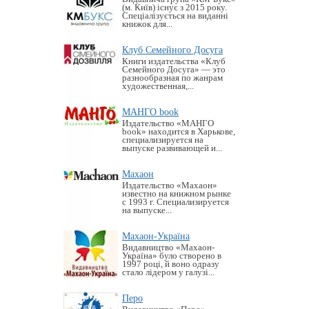
(м. Київ) існує з 2015 року.
Спеціалізується на виданні
книжок для...
Клуб Семейного Досуга
Книги издательства «Клуб
Семейного Досуга» — это
разнообразная по жанрам
художественная,...
МАНГО book
Издательство «MАНГО
book» находится в Харькове,
специализируется на
выпуске развивающей и...
Махаон
Издательство «Махаон»
известно на книжном рынке
с 1993 г. Специализируется
на выпуске...
Махаон-Україна
Видавництво «Махаон-
Україна» було створено в
1997 році, й воно одразу
стало лідером у галузі...
Перо