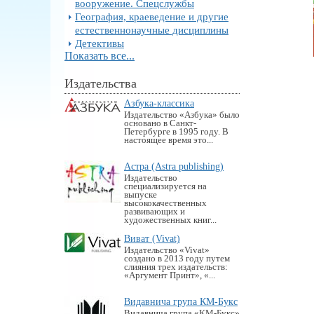
вооружение. Спецслужбы
География, краеведение и другие
естественнонаучные дисциплины
Детективы
Показать все...
Издательства
Азбука-классика
Издательство «Азбука» было
основано в Санкт-
Петербурге в 1995 году. В
настоящее время это...
Астра (Astra publishing)
Издательство
специализируется на
выпуске
высококачественных
развивающих и
художественных книг...
Виват (Vivat)
Издательство «Vivat»
создано в 2013 году путем
слияния трех издательств:
«Аргумент Принт», «...
Видавнича група КМ-Букс
Видавнича група «KM-Букс»