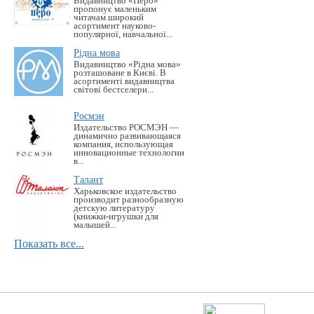
Видавництво «Перо»
пропонує маленьким
читачам широкий
асортимент науково-
популярної, навчальної...
Рідна мова
Видавництво «Рідна мова»
розташоване в Києві. В
асортименті видавництва
світові бестселери...
Росмэн
Издательство РОСМЭН —
динамично развивающаяся
компания, использующая
инновационные технологии
в...
Талант
Харьковское издательство
производит разнообразную
детскую литературу
(книжки-игрушки для
малышей...
Показать все...