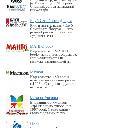
(м. Київ) існує з 2015 року.
Спеціалізується на виданні
книжок для...
Клуб Семейного Досуга
Книги издательства «Клуб
Семейного Досуга» — это
разнообразная по жанрам
художественная,...
МАНГО book
Издательство «MАНГО
book» находится в Харькове,
специализируется на
выпуске развивающей и...
Махаон
Издательство «Махаон»
известно на книжном рынке
с 1993 г. Специализируется
на выпуске...
Махаон-Україна
Видавництво «Махаон-
Україна» було створено в
1997 році, й воно одразу
стало лідером у галузі...
Перо