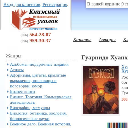
В вашей корзине 0 т
Вход для клиентов
.
Регистрация
.
564-28-87
(066)
Каталог
Авторы
К
959-30-37
(096)
Жанры
Гуарнидо Хуанх
Альбомы, подарочные издания
Хуа
Атласы
Хуа
Афоризмы, цитаты, крылатые
Рос
выражения, пословицы и
бо
поговорки, юмор
кин
Бизнес-книги
Гуа
Бизнес. Торговля. Коммерческая
380
деятельность
Биографии, мемуары
Биология. ботаника. зоология.
биологические науки
Военное дело. Военная история,