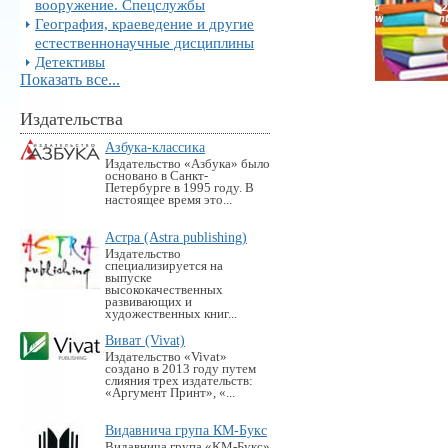
вооружение. Спецслужбы
География, краеведение и другие
естественнонаучные дисциплины
Детективы
Показать все...
Издательства
Азбука-классика
Издательство «Азбука» было
основано в Санкт-
Петербурге в 1995 году. В
настоящее время это...
Астра (Astra publishing)
Издательство
специализируется на
выпуске
высококачественных
развивающих и
художественных книг...
Виват (Vivat)
Издательство «Vivat»
создано в 2013 году путем
слияния трех издательств:
«Аргумент Принт», «...
Видавнича група КМ-Букс
Видавнича група «KM-Букс»