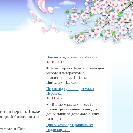
Новинки издательства Махаон
18.10.2018
■ Новая серия «Золотая коллекция
мировой литературы с
иллюстрациями Роберта
Ингпена»: Чарльз...
Перші підручники для малят
Первые...
18.11.2020
■ «Вчимо малюка» — серія
цікавих розвиваючих книг для
ета в Беркли. Также
дошкільнят, за допомогою яких
ародной бизнес-школе
ваша дитина...
Цікаві казки для дошкільнят
ольме и Сан-
видавництво...