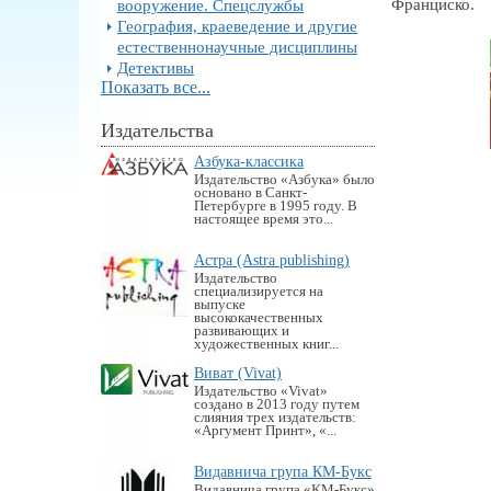
Франциско.
вооружение. Спецслужбы
География, краеведение и другие
естественнонаучные дисциплины
Детективы
Показать все...
Издательства
Азбука-классика
Издательство «Азбука» было
основано в Санкт-
Петербурге в 1995 году. В
настоящее время это...
Астра (Astra publishing)
Издательство
специализируется на
выпуске
высококачественных
развивающих и
художественных книг...
Виват (Vivat)
Издательство «Vivat»
создано в 2013 году путем
слияния трех издательств:
«Аргумент Принт», «...
Видавнича група КМ-Букс
Видавнича група «KM-Букс»