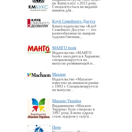
(м. Київ) існує з 2015 року.
Спеціалізується на виданні
книжок для...
Клуб Семейного Досуга
Книги издательства «Клуб
Семейного Досуга» — это
разнообразная по жанрам
художественная,...
МАНГО book
Издательство «MАНГО
book» находится в Харькове,
специализируется на
выпуске развивающей и...
Махаон
Издательство «Махаон»
известно на книжном рынке
с 1993 г. Специализируется
на выпуске...
Махаон-Україна
Видавництво «Махаон-
Україна» було створено в
1997 році, й воно одразу
стало лідером у галузі...
Перо