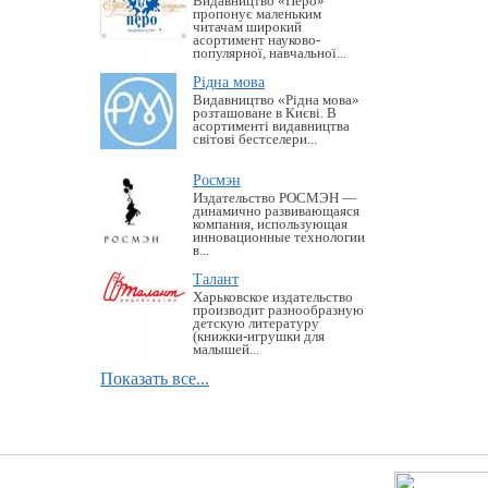
Видавництво «Перо»
пропонує маленьким
читачам широкий
асортимент науково-
популярної, навчальної...
Рідна мова
Видавництво «Рідна мова»
розташоване в Києві. В
асортименті видавництва
світові бестселери...
Росмэн
Издательство РОСМЭН —
динамично развивающаяся
компания, использующая
инновационные технологии
в...
Талант
Харьковское издательство
производит разнообразную
детскую литературу
(книжки-игрушки для
малышей...
Показать все...