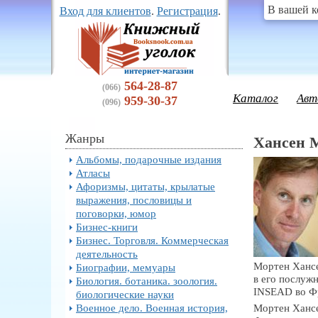
В вашей к
Вход для клиентов
.
Регистрация
.
564-28-87
(066)
Каталог
Авт
959-30-37
(096)
Жанры
Хансен 
Альбомы, подарочные издания
Атласы
Афоризмы, цитаты, крылатые
выражения, пословицы и
поговорки, юмор
Бизнес-книги
Бизнес. Торговля. Коммерческая
деятельность
Мортен Хансе
Биографии, мемуары
в его послуж
Биология. ботаника. зоология.
INSEAD во Ф
биологические науки
Военное дело. Военная история,
Мортен Хансе