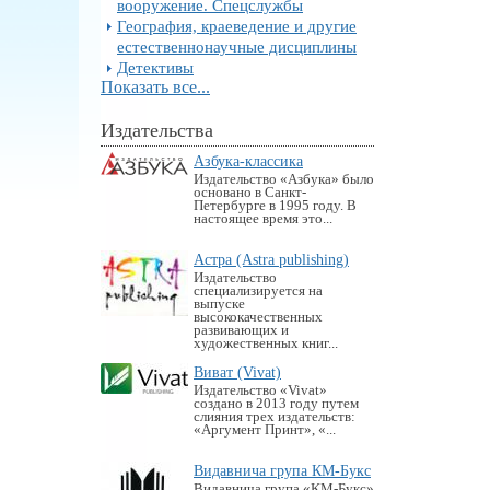
вооружение. Спецслужбы
География, краеведение и другие
естественнонаучные дисциплины
Детективы
Показать все...
Издательства
Азбука-классика
Издательство «Азбука» было
основано в Санкт-
Петербурге в 1995 году. В
настоящее время это...
Астра (Astra publishing)
Издательство
специализируется на
выпуске
высококачественных
развивающих и
художественных книг...
Виват (Vivat)
Издательство «Vivat»
создано в 2013 году путем
слияния трех издательств:
«Аргумент Принт», «...
Видавнича група КМ-Букс
Видавнича група «KM-Букс»