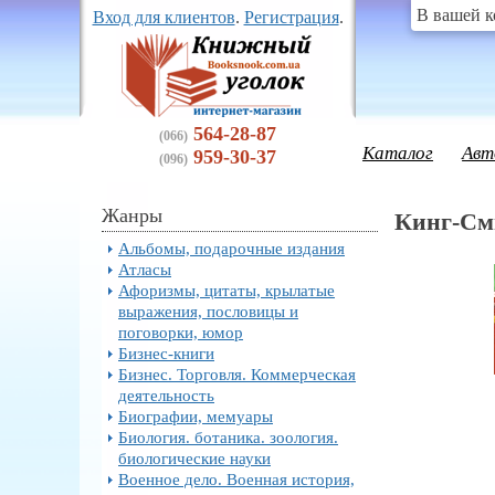
В вашей к
Вход для клиентов
.
Регистрация
.
564-28-87
(066)
Каталог
Авт
959-30-37
(096)
Жанры
Кинг-См
Альбомы, подарочные издания
Атласы
Афоризмы, цитаты, крылатые
выражения, пословицы и
поговорки, юмор
Бизнес-книги
Бизнес. Торговля. Коммерческая
деятельность
Биографии, мемуары
Биология. ботаника. зоология.
биологические науки
Военное дело. Военная история,