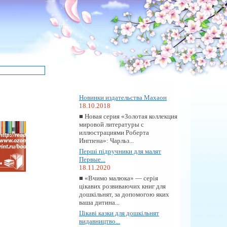
Новинки издательства Махаон
18.10.2018
■ Новая серия «Золотая коллекция
мировой литературы с
иллюстрациями Роберта
Ингпена»: Чарльз...
Перші підручники для малят
Первые...
18.11.2020
■ «Вчимо малюка» — серія
цікавих розвиваючих книг для
дошкільнят, за допомогою яких
ваша дитина...
Цікаві казки для дошкільнят
видавництво...