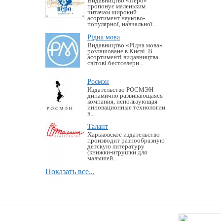
Видавництво «Перо»
пропонує маленьким
читачам широкий
асортимент науково-
популярної, навчальної...
Рідна мова
Видавництво «Рідна мова»
розташоване в Києві. В
асортименті видавництва
світові бестселери...
Росмэн
Издательство РОСМЭН —
динамично развивающаяся
компания, использующая
инновационные технологии
в...
Талант
Харьковское издательство
производит разнообразную
детскую литературу
(книжки-игрушки для
малышей...
Показать все...