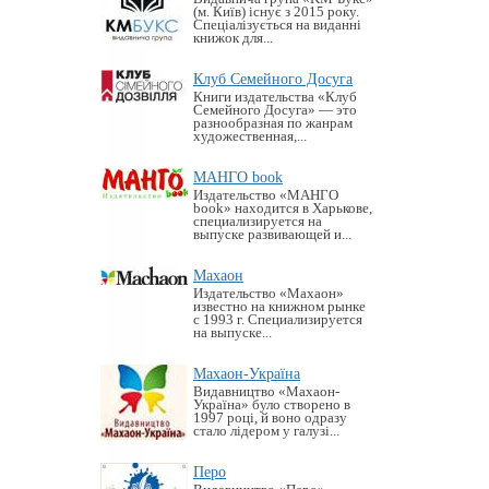
(м. Київ) існує з 2015 року.
Спеціалізується на виданні
книжок для...
Клуб Семейного Досуга
Книги издательства «Клуб
Семейного Досуга» — это
разнообразная по жанрам
художественная,...
МАНГО book
Издательство «MАНГО
book» находится в Харькове,
специализируется на
выпуске развивающей и...
Махаон
Издательство «Махаон»
известно на книжном рынке
с 1993 г. Специализируется
на выпуске...
Махаон-Україна
Видавництво «Махаон-
Україна» було створено в
1997 році, й воно одразу
стало лідером у галузі...
Перо