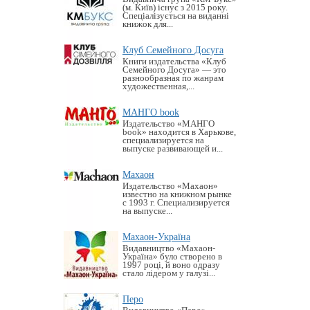
(м. Київ) існує з 2015 року.
Спеціалізується на виданні
книжок для...
Клуб Семейного Досуга
Книги издательства «Клуб
Семейного Досуга» — это
разнообразная по жанрам
художественная,...
МАНГО book
Издательство «MАНГО
book» находится в Харькове,
специализируется на
выпуске развивающей и...
Махаон
Издательство «Махаон»
известно на книжном рынке
с 1993 г. Специализируется
на выпуске...
Махаон-Україна
Видавництво «Махаон-
Україна» було створено в
1997 році, й воно одразу
стало лідером у галузі...
Перо