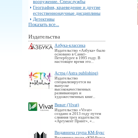
вооружение. Спецслужбы
География, краеведение и другие
естественнонаучные дисциплины
Детективы
Показать все...
Издательства
Азбука-классика
Издательство «Азбука» было
основано в Санкт-
Петербурге в 1995 году. В
настоящее время это...
Астра (Astra publishing)
Издательство
специализируется на
выпуске
высококачественных
развивающих и
художественных книг...
Виват (Vivat)
Издательство «Vivat»
создано в 2013 году путем
слияния трех издательств:
«Аргумент Принт», «...
Видавнича група КМ-Букс
Видавнича група «KM-Букс»