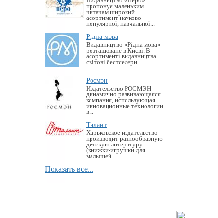
Видавництво «Перо»
пропонує маленьким
читачам широкий
асортимент науково-
популярної, навчальної...
Рідна мова
Видавництво «Рідна мова»
розташоване в Києві. В
асортименті видавництва
світові бестселери...
Росмэн
Издательство РОСМЭН —
динамично развивающаяся
компания, использующая
инновационные технологии
в...
Талант
Харьковское издательство
производит разнообразную
детскую литературу
(книжки-игрушки для
малышей...
Показать все...