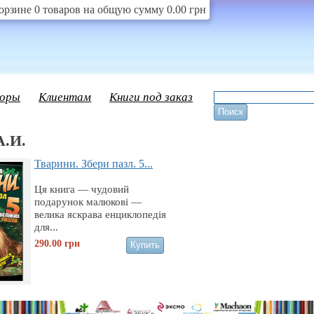
орзине 0 товаров на общую сумму 0.00 грн
оры
Клиентам
Книги под заказ
А.И.
Тварини. Збери пазл. 5...
Ця книга — чудовий
подарунок малюкові —
велика яскрава енциклопедія
для...
290.00
грн