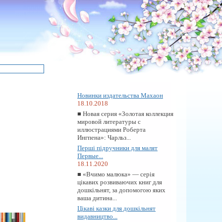
Новинки издательства Махаон
18.10.2018
■ Новая серия «Золотая коллекция
мировой литературы с
иллюстрациями Роберта
Ингпена»: Чарльз...
Перші підручники для малят
Первые...
18.11.2020
■ «Вчимо малюка» — серія
цікавих розвиваючих книг для
дошкільнят, за допомогою яких
ваша дитина...
Цікаві казки для дошкільнят
видавництво...