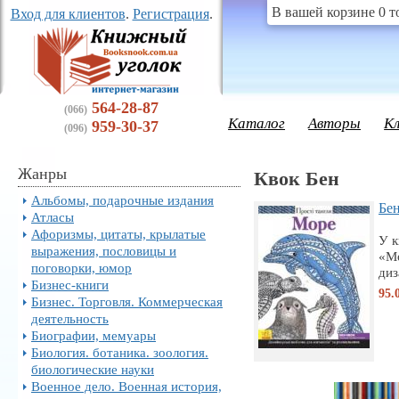
В вашей корзине 0 т
Вход для клиентов
.
Регистрация
.
564-28-87
(066)
Каталог
Авторы
К
959-30-37
(096)
Жанры
Квок Бен
Альбомы, подарочные издания
Бен
Атласы
Афоризмы, цитаты, крылатые
У к
выражения, пословицы и
«Мо
поговорки, юмор
диз
Бизнес-книги
95.
Бизнес. Торговля. Коммерческая
деятельность
Биографии, мемуары
Биология. ботаника. зоология.
биологические науки
Военное дело. Военная история,