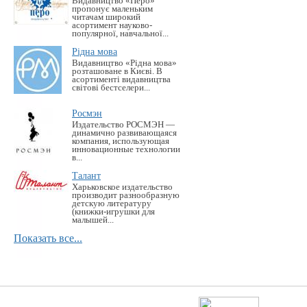
Видавництво «Перо»
пропонує маленьким
читачам широкий
асортимент науково-
популярної, навчальної...
Рідна мова
Видавництво «Рідна мова»
розташоване в Києві. В
асортименті видавництва
світові бестселери...
Росмэн
Издательство РОСМЭН —
динамично развивающаяся
компания, использующая
инновационные технологии
в...
Талант
Харьковское издательство
производит разнообразную
детскую литературу
(книжки-игрушки для
малышей...
Показать все...