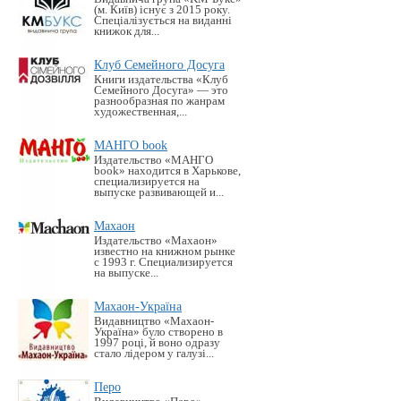
(м. Київ) існує з 2015 року.
Спеціалізується на виданні
книжок для...
Клуб Семейного Досуга
Книги издательства «Клуб
Семейного Досуга» — это
разнообразная по жанрам
художественная,...
МАНГО book
Издательство «MАНГО
book» находится в Харькове,
специализируется на
выпуске развивающей и...
Махаон
Издательство «Махаон»
известно на книжном рынке
с 1993 г. Специализируется
на выпуске...
Махаон-Україна
Видавництво «Махаон-
Україна» було створено в
1997 році, й воно одразу
стало лідером у галузі...
Перо