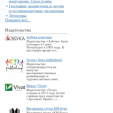
вооружение. Спецслужбы
География, краеведение и другие
естественнонаучные дисциплины
Детективы
Показать все...
Издательства
Азбука-классика
Издательство «Азбука» было
основано в Санкт-
Петербурге в 1995 году. В
настоящее время это...
Астра (Astra publishing)
Издательство
специализируется на
выпуске
высококачественных
развивающих и
художественных книг...
Виват (Vivat)
Издательство «Vivat»
создано в 2013 году путем
слияния трех издательств:
«Аргумент Принт», «...
Видавнича група КМ-Букс
Видавнича група «KM-Букс»