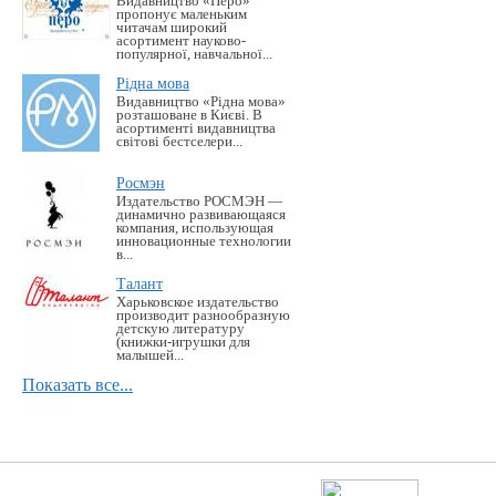
Видавництво «Перо»
пропонує маленьким
читачам широкий
асортимент науково-
популярної, навчальної...
Рідна мова
Видавництво «Рідна мова»
розташоване в Києві. В
асортименті видавництва
світові бестселери...
Росмэн
Издательство РОСМЭН —
динамично развивающаяся
компания, использующая
инновационные технологии
в...
Талант
Харьковское издательство
производит разнообразную
детскую литературу
(книжки-игрушки для
малышей...
Показать все...