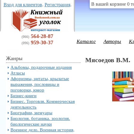
В вашей корзине 0 т
Вход для клиентов
.
Регистрация
.
564-28-87
(066)
Каталог
Авторы
К
959-30-37
(096)
Жанры
Мясоедов В.М.
Альбомы, подарочные издания
Атласы
Афоризмы, цитаты, крылатые
выражения, пословицы и
поговорки, юмор
Бизнес-книги
Бизнес. Торговля. Коммерческая
деятельность
Биографии, мемуары
Биология. ботаника. зоология.
биологические науки
Военное дело. Военная история,