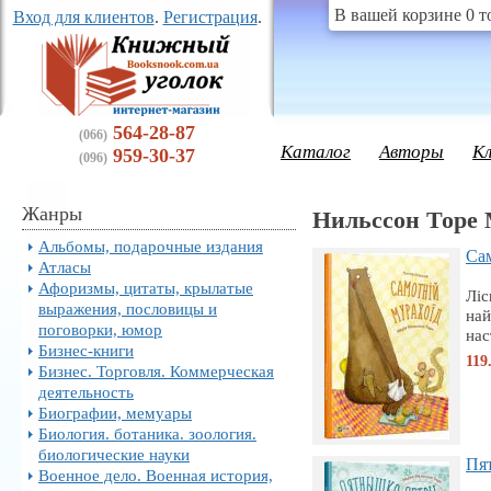
В вашей корзине 0 т
Вход для клиентов
.
Регистрация
.
564-28-87
(066)
Каталог
Авторы
К
959-30-37
(096)
Жанры
Нильссон Торе
Альбомы, подарочные издания
Сам
Атласы
Афоризмы, цитаты, крылатые
Ліс
выражения, пословицы и
най
поговорки, юмор
нас
Бизнес-книги
119
Бизнес. Торговля. Коммерческая
деятельность
Биографии, мемуары
Биология. ботаника. зоология.
биологические науки
Пя
Военное дело. Военная история,