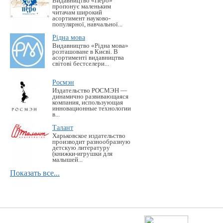
Видавництво «Перо»
пропонує маленьким
читачам широкий
асортимент науково-
популярної, навчальної...
Рідна мова
Видавництво «Рідна мова»
розташоване в Києві. В
асортименті видавництва
світові бестселери...
Росмэн
Издательство РОСМЭН —
динамично развивающаяся
компания, использующая
инновационные технологии
в...
Талант
Харьковское издательство
производит разнообразную
детскую литературу
(книжки-игрушки для
малышей...
Показать все...