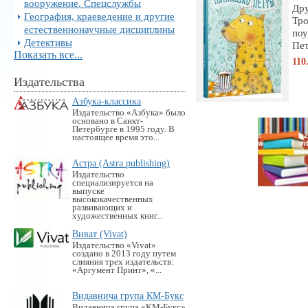
вооружение. Спецслужбы
Дру
География, краеведение и другие
Тро
естественнонаучные дисциплины
поу
Детективы
Пет
Показать все...
110
Издательства
Азбука-классика
Издательство «Азбука» было
основано в Санкт-
Петербурге в 1995 году. В
настоящее время это...
Астра (Astra publishing)
Издательство
специализируется на
выпуске
высококачественных
развивающих и
художественных книг...
Виват (Vivat)
Издательство «Vivat»
создано в 2013 году путем
слияния трех издательств:
«Аргумент Принт», «...
Видавнича група КМ-Букс
Видавнича група «KM-Букс»