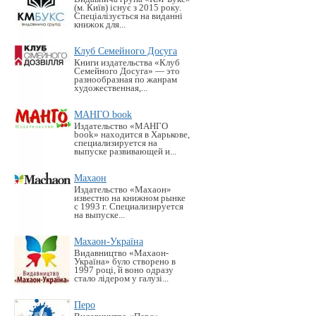
(м. Київ) існує з 2015 року.
Спеціалізується на виданні
книжок для...
Клуб Семейного Досуга
Книги издательства «Клуб
Семейного Досуга» — это
разнообразная по жанрам
художественная,...
МАНГО book
Издательство «MАНГО
book» находится в Харькове,
специализируется на
выпуске развивающей и...
Махаон
Издательство «Махаон»
известно на книжном рынке
с 1993 г. Специализируется
на выпуске...
Махаон-Україна
Видавництво «Махаон-
Україна» було створено в
1997 році, й воно одразу
стало лідером у галузі...
Перо