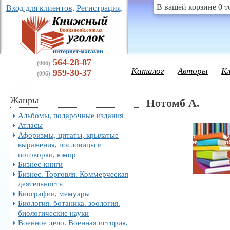
В вашей корзине 0 т
Вход для клиентов
.
Регистрация
.
564-28-87
(066)
Каталог
Авторы
К
959-30-37
(096)
Жанры
Нотомб А.
Альбомы, подарочные издания
Атласы
Афоризмы, цитаты, крылатые
выражения, пословицы и
поговорки, юмор
Бизнес-книги
Бизнес. Торговля. Коммерческая
деятельность
Биографии, мемуары
Биология. ботаника. зоология.
биологические науки
Военное дело. Военная история,