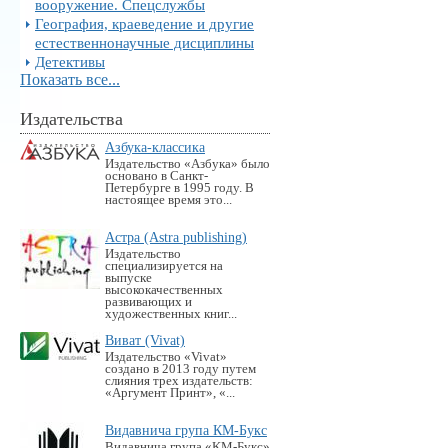
вооружение. Спецслужбы
География, краеведение и другие
естественнонаучные дисциплины
Детективы
Показать все...
Издательства
Азбука-классика
Издательство «Азбука» было
основано в Санкт-
Петербурге в 1995 году. В
настоящее время это...
Астра (Astra publishing)
Издательство
специализируется на
выпуске
высококачественных
развивающих и
художественных книг...
Виват (Vivat)
Издательство «Vivat»
создано в 2013 году путем
слияния трех издательств:
«Аргумент Принт», «...
Видавнича група КМ-Букс
Видавнича група «KM-Букс»