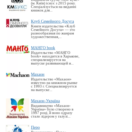
(м. Київ) існує з 2015 року.
Спеціалізується на виданні
книжок для...
Клуб Семейного Досуга
Книги издательства «Клуб
Семейного Досуга» — это
разнообразная по жанрам
художественная,...
МАНГО book
Издательство «MАНГО
book» находится в Харькове,
специализируется на
выпуске развивающей и...
Махаон
Издательство «Махаон»
известно на книжном рынке
с 1993 г. Специализируется
на выпуске...
Махаон-Україна
Видавництво «Махаон-
Україна» було створено в
1997 році, й воно одразу
стало лідером у галузі...
Перо