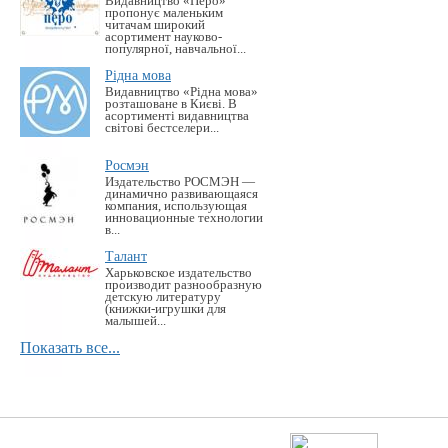
Видавництво «Перо»
пропонує маленьким
читачам широкий
асортимент науково-
популярної, навчальної...
Рідна мова
Видавництво «Рідна мова»
розташоване в Києві. В
асортименті видавництва
світові бестселери...
Росмэн
Издательство РОСМЭН —
динамично развивающаяся
компания, использующая
инновационные технологии
в...
Талант
Харьковское издательство
производит разнообразную
детскую литературу
(книжки-игрушки для
малышей...
Показать все...