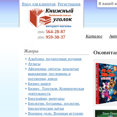
В вашей к
Вход для клиентов
.
Регистрация
.
564-28-87
(066)
Каталог
Авт
959-30-37
(096)
Жанры
Оковита
Альбомы, подарочные издания
Атласы
Афоризмы, цитаты, крылатые
выражения, пословицы и
поговорки, юмор
Бизнес-книги
Бизнес. Торговля. Коммерческая
деятельность
Биографии, мемуары
Биология. ботаника. зоология.
биологические науки
Военное дело. Военная история,