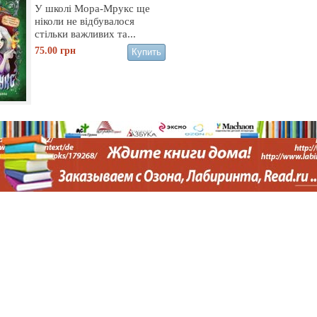
У школі Мора-Мрукс ще
ніколи не відбувалося
стільки важливих та...
75.00
грн