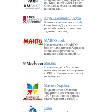
(м. Київ) існує з 2015 року.
Спеціалізується на виданні
книжок для...
Клуб Семейного Досуга
Книги издательства «Клуб
Семейного Досуга» — это
разнообразная по жанрам
художественная,...
МАНГО book
Издательство «MАНГО
book» находится в Харькове,
специализируется на
выпуске развивающей и...
Махаон
Издательство «Махаон»
известно на книжном рынке
с 1993 г. Специализируется
на выпуске...
Махаон-Україна
Видавництво «Махаон-
Україна» було створено в
1997 році, й воно одразу
стало лідером у галузі...
Перо