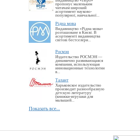
Видавництво «Перо»
пропонує маленьким
читачам широкий
асортимент науково-
популярної, навчальної...
Рідна мова
Видавництво «Рідна мова»
розташоване в Києві. В
асортименті видавництва
світові бестселери...
Росмэн
Издательство РОСМЭН —
динамично развивающаяся
компания, использующая
инновационные технологии
в...
Талант
Харьковское издательство
производит разнообразную
детскую литературу
(книжки-игрушки для
малышей...
Показать все...