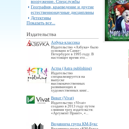
вооружение. Спецслужбы
География, краеведение и другие
естественнонаучные дисциплины
Детективы
Показать все...
Издательства
Азбука-классика
Издательство «Азбука» было
основано в Санкт-
Петербурге в 1995 году. В
настоящее время это...
Астра (Astra publishing)
Издательство
специализируется на
выпуске
высококачественных
развивающих и
художественных книг...
Виват (Vivat)
Издательство «Vivat»
создано в 2013 году путем
слияния трех издательств:
«Аргумент Принт», «...
Видавнича група КМ-Букс
Видавнича група «KM-Букс»