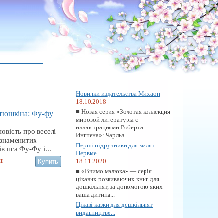
Новинки издательства Махаон
18.10.2018
■ Новая серия «Золотая коллекция
тюшкіна: Фу-фу
мировой литературы с
иллюстрациями Роберта
повість про веселі
Ингпена»: Чарльз...
 знаменитих
Перші підручники для малят
ів пса Фу-Фу і...
Первые...
н
18.11.2020
■ «Вчимо малюка» — серія
цікавих розвиваючих книг для
дошкільнят, за допомогою яких
ваша дитина...
Цікаві казки для дошкільнят
видавництво...