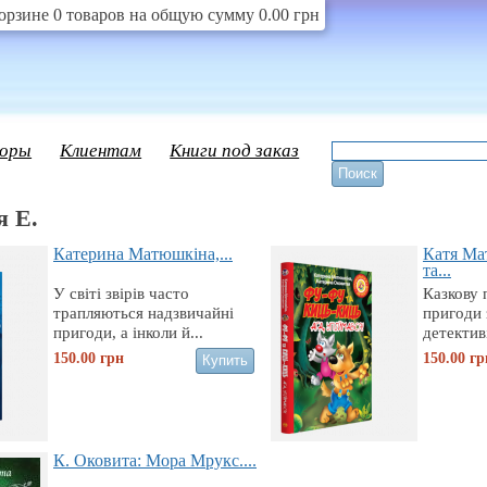
орзине 0 товаров на общую сумму 0.00 грн
оры
Клиентам
Книги под заказ
я Е.
Катерина Матюшкіна,...
Катя Ма
та...
У світі звірів часто
Казкову 
трапляються надзвичайні
пригоди
пригоди, а інколи й...
детектив
150.00
грн
150.00
гр
К. Оковита: Мора Мрукс....