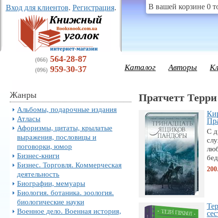
В вашей корзине 0 т
Вход для клиентов
.
Регистрация
.
564-28-87
(066)
Каталог
Авторы
К
959-30-37
(096)
Жанры
Пратчетт Терри
Альбомы, подарочные издания
Кир
Атласы
Пра
Афоризмы, цитаты, крылатые
С д
выражения, пословицы и
сл
поговорки, юмор
люб
Бизнес-книги
бед
Бизнес. Торговля. Коммерческая
200
деятельность
Биографии, мемуары
Биология. ботаника. зоология.
биологические науки
Тер
Военное дело. Военная история,
сес