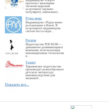
Видавництво «Перо»
пропонує маленьким
читачам широкий
асортимент науково-
популярної, навчальної...
Рідна мова
Видавництво «Рідна мова»
розташоване в Києві. В
асортименті видавництва
світові бестселери...
Росмэн
Издательство РОСМЭН —
динамично развивающаяся
компания, использующая
инновационные технологии
в...
Талант
Харьковское издательство
производит разнообразную
детскую литературу
(книжки-игрушки для
малышей...
Показать все...