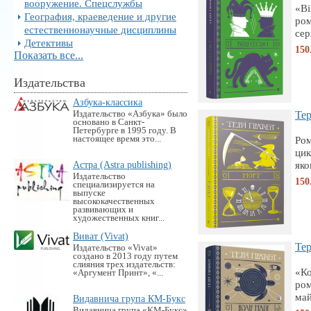
вооружение. Спецслужбы
«Ві
География, краеведение и другие
ром
естественнонаучные дисциплины
сер
Детективы
150
Показать все...
Издательства
Азбука-классика
Издательство «Азбука» было
Тер
основано в Санкт-
Петербурге в 1995 году. В
настоящее время это...
Ром
цик
Астра (Astra publishing)
яко
Издательство
150
специализируется на
выпуске
высококачественных
развивающих и
художественных книг...
Виват (Vivat)
Тер
Издательство «Vivat»
создано в 2013 году путем
слияния трех издательств:
«Ко
«Аргумент Принт», «...
ром
май
Видавнича група КМ-Букс
Видавнича група «KM-Букс»