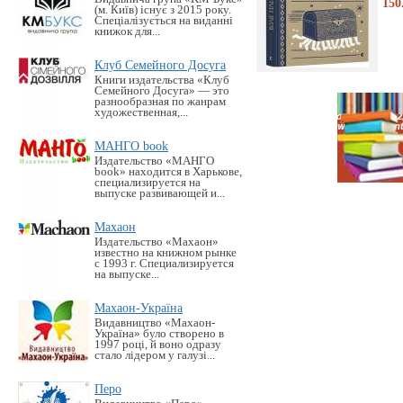
150
(м. Київ) існує з 2015 року.
Спеціалізується на виданні
книжок для...
Клуб Семейного Досуга
Книги издательства «Клуб
Семейного Досуга» — это
разнообразная по жанрам
художественная,...
МАНГО book
Издательство «MАНГО
book» находится в Харькове,
специализируется на
выпуске развивающей и...
Махаон
Издательство «Махаон»
известно на книжном рынке
с 1993 г. Специализируется
на выпуске...
Махаон-Україна
Видавництво «Махаон-
Україна» було створено в
1997 році, й воно одразу
стало лідером у галузі...
Перо