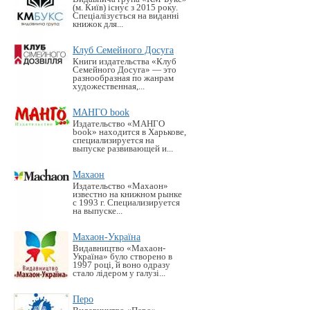
(м. Київ) існує з 2015 року.
Спеціалізується на виданні
книжок для...
Клуб Семейного Досуга
Книги издательства «Клуб
Семейного Досуга» — это
разнообразная по жанрам
художественная,...
МАНГО book
Издательство «MАНГО
book» находится в Харькове,
специализируется на
выпуске развивающей и...
Махаон
Издательство «Махаон»
известно на книжном рынке
с 1993 г. Специализируется
на выпуске...
Махаон-Україна
Видавництво «Махаон-
Україна» було створено в
1997 році, й воно одразу
стало лідером у галузі...
Перо