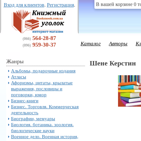
В вашей корзине 0 т
Вход для клиентов
.
Регистрация
.
564-28-87
(066)
Каталог
Авторы
К
959-30-37
(096)
Жанры
Шене Керстин
Альбомы, подарочные издания
Атласы
Афоризмы, цитаты, крылатые
выражения, пословицы и
поговорки, юмор
Бизнес-книги
Бизнес. Торговля. Коммерческая
деятельность
Биографии, мемуары
Биология. ботаника. зоология.
биологические науки
Военное дело. Военная история,