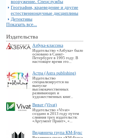
вооружение. Спецслужбы
География, краеведение и другие
естественнонаучные дисциплины
Детективы
Показать все...
Издательства
Азбука-классика
Издательство «Азбука» было
основано в Санкт-
Петербурге в 1995 году. В
настоящее время это...
Астра (Astra publishing)
Издательство
специализируется на
выпуске
высококачественных
развивающих и
художественных книг...
Виват (Vivat)
Издательство «Vivat»
создано в 2013 году путем
слияния трех издательств:
«Аргумент Принт», «...
Видавнича група КМ-Букс
Видавнича група «KM-Букс»