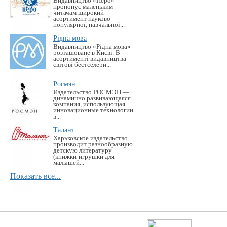
Видавництво «Перо»
пропонує маленьким
читачам широкий
асортимент науково-
популярної, навчальної...
Рідна мова
Видавництво «Рідна мова»
розташоване в Києві. В
асортименті видавництва
світові бестселери...
Росмэн
Издательство РОСМЭН —
динамично развивающаяся
компания, использующая
инновационные технологии
в...
Талант
Харьковское издательство
производит разнообразную
детскую литературу
(книжки-игрушки для
малышей...
Показать все...