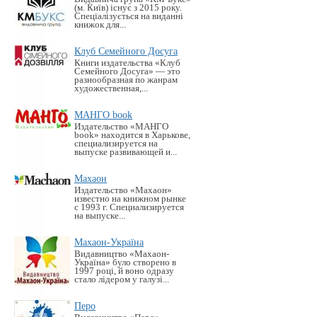
(м. Київ) існує з 2015 року.
Спеціалізується на виданні
книжок для...
Клуб Семейного Досуга
Книги издательства «Клуб
Семейного Досуга» — это
разнообразная по жанрам
художественная,...
МАНГО book
Издательство «MАНГО
book» находится в Харькове,
специализируется на
выпуске развивающей и...
Махаон
Издательство «Махаон»
известно на книжном рынке
с 1993 г. Специализируется
на выпуске...
Махаон-Україна
Видавництво «Махаон-
Україна» було створено в
1997 році, й воно одразу
стало лідером у галузі...
Перо