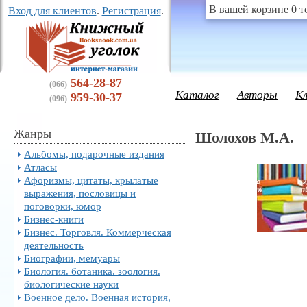
В вашей корзине 0 т
Вход для клиентов
.
Регистрация
.
564-28-87
(066)
Каталог
Авторы
К
959-30-37
(096)
Жанры
Шолохов М.А.
Альбомы, подарочные издания
Атласы
Афоризмы, цитаты, крылатые
выражения, пословицы и
поговорки, юмор
Бизнес-книги
Бизнес. Торговля. Коммерческая
деятельность
Биографии, мемуары
Биология. ботаника. зоология.
биологические науки
Военное дело. Военная история,