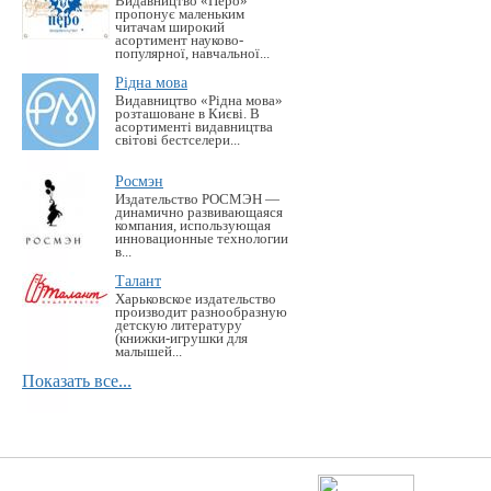
Видавництво «Перо»
пропонує маленьким
читачам широкий
асортимент науково-
популярної, навчальної...
Рідна мова
Видавництво «Рідна мова»
розташоване в Києві. В
асортименті видавництва
світові бестселери...
Росмэн
Издательство РОСМЭН —
динамично развивающаяся
компания, использующая
инновационные технологии
в...
Талант
Харьковское издательство
производит разнообразную
детскую литературу
(книжки-игрушки для
малышей...
Показать все...