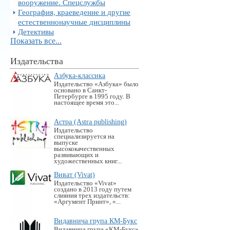
вооружение. Спецслужбы
География, краеведение и другие
естественнонаучные дисциплины
Детективы
Показать все...
Издательства
Азбука-классика
Издательство «Азбука» было
основано в Санкт-
Петербурге в 1995 году. В
настоящее время это...
Астра (Astra publishing)
Издательство
специализируется на
выпуске
высококачественных
развивающих и
художественных книг...
Виват (Vivat)
Издательство «Vivat»
создано в 2013 году путем
слияния трех издательств:
«Аргумент Принт», «...
Видавнича група КМ-Букс
Видавнича група «KM-Букс»