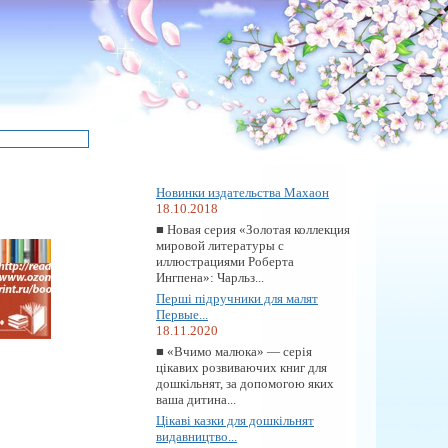
Новинки издательства Махаон
18.10.2018
■ Новая серия «Золотая коллекция
мировой литературы с
иллюстрациями Роберта
Ингпена»: Чарльз...
Перші підручники для малят
Первые...
18.11.2020
■ «Вчимо малюка» — серія
цікавих розвиваючих книг для
дошкільнят, за допомогою яких
ваша дитина...
Цікаві казки для дошкільнят
видавництво...