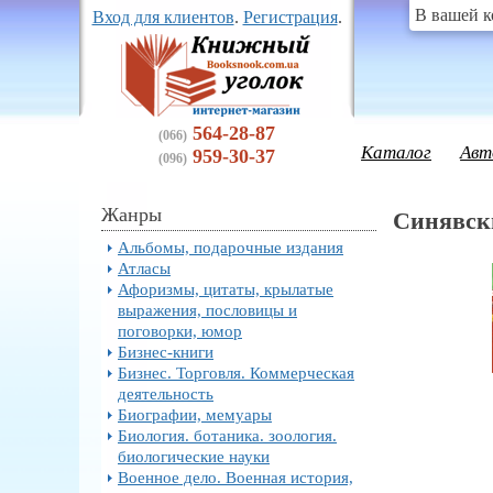
В вашей к
Вход для клиентов
.
Регистрация
.
564-28-87
(066)
Каталог
Авт
959-30-37
(096)
Жанры
Синявск
Альбомы, подарочные издания
Атласы
Афоризмы, цитаты, крылатые
выражения, пословицы и
поговорки, юмор
Бизнес-книги
Бизнес. Торговля. Коммерческая
деятельность
Биографии, мемуары
Биология. ботаника. зоология.
биологические науки
Военное дело. Военная история,