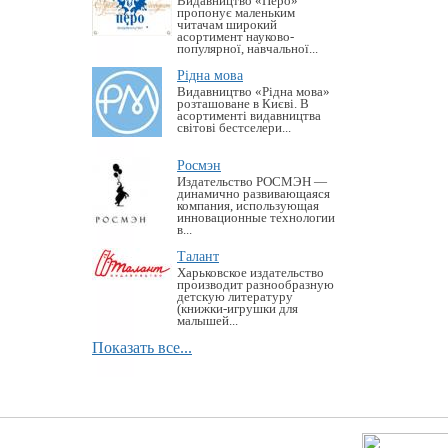
Видавництво «Перо»
пропонує маленьким
читачам широкий
асортимент науково-
популярної, навчальної...
Рідна мова
Видавництво «Рідна мова»
розташоване в Києві. В
асортименті видавництва
світові бестселери...
Росмэн
Издательство РОСМЭН —
динамично развивающаяся
компания, использующая
инновационные технологии
в...
Талант
Харьковское издательство
производит разнообразную
детскую литературу
(книжки-игрушки для
малышей...
Показать все...