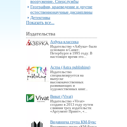
вооружение. Спецслужбы
География, краеведение и другие
естественнонаучные дисциплины
Детективы
Показать все...
Издательства
Азбука-классика
Издательство «Азбука» было
основано в Санкт-
Петербурге в 1995 году. В
настоящее время это...
Астра (Astra publishing)
Издательство
специализируется на
выпуске
высококачественных
развивающих и
художественных книг...
Виват (Vivat)
Издательство «Vivat»
создано в 2013 году путем
слияния трех издательств:
«Аргумент Принт», «...
Видавнича група КМ-Букс
Видавнича група «KM-Букс»