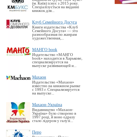
(м. Київ) існує з 2015 року.
Спеціалізується на виданні
книжок для...
Клуб Семейного Досуга
Книги издательства «Клуб
Семейного Досуга» — это
разнообразная по жанрам
художественная,...
МАНГО book
Издательство «MАНГО
book» находится в Харькове,
специализируется на
выпуске развивающей и...
Махаон
Издательство «Махаон»
известно на книжном рынке
с 1993 г. Специализируется
на выпуске...
Махаон-Україна
Видавництво «Махаон-
Україна» було створено в
1997 році, й воно одразу
стало лідером у галузі...
Перо