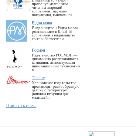
Видавництво «Перо»
пропонує маленьким
читачам широкий
асортимент науково-
популярної, навчальної...
Рідна мова
Видавництво «Рідна мова»
розташоване в Києві. В
асортименті видавництва
світові бестселери...
Росмэн
Издательство РОСМЭН —
динамично развивающаяся
компания, использующая
инновационные технологии
в...
Талант
Харьковское издательство
производит разнообразную
детскую литературу
(книжки-игрушки для
малышей...
Показать все...