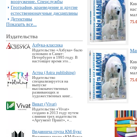
вооружение. Спецслужбы
Кн
География, краеведение и другие
нас
естественнонаучные дисциплины
мал
Детективы
75.
Показать все...
Издательства
Азбука-классика
Издательство «Азбука» было
Мам
основано в Санкт-
Петербурге в 1995 году. В
настоящее время это...
Кн
спр
Астра (Astra publishing)
мал
Издательство
75.
специализируется на
выпуске
высококачественных
развивающих и
художественных книг...
Виват (Vivat)
Издательство «Vivat»
создано в 2013 году путем
слияния трех издательств:
«Аргумент Принт», «...
Видавнича група КМ-Букс
Видавнича група «KM-Букс»