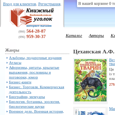
В вашей корзине 0 т
Вход для клиентов
.
Регистрация
.
564-28-87
(066)
Каталог
Авторы
К
959-30-37
(096)
Жанры
Цеханская А.Ф.
Альбомы, подарочные издания
Ве
Атласы
тв
Афоризмы, цитаты, крылатые
Ця 
выражения, пословицы и
із 
поговорки, юмор
пла
Бизнес-книги
279
Бизнес. Торговля. Коммерческая
деятельность
Биографии, мемуары
Биология. ботаника. зоология.
биологические науки
Ма
Военное дело. Военная история,