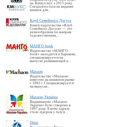
(м. Київ) існує з 2015 року.
Спеціалізується на виданні
книжок для...
Клуб Семейного Досуга
Книги издательства «Клуб
Семейного Досуга» — это
разнообразная по жанрам
художественная,...
МАНГО book
Издательство «MАНГО
book» находится в Харькове,
специализируется на
выпуске развивающей и...
Махаон
Издательство «Махаон»
известно на книжном рынке
с 1993 г. Специализируется
на выпуске...
Махаон-Україна
Видавництво «Махаон-
Україна» було створено в
1997 році, й воно одразу
стало лідером у галузі...
Перо