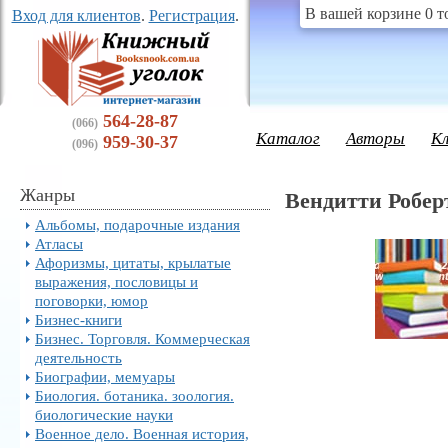
В вашей корзине 0 т
Вход для клиентов
.
Регистрация
.
564-28-87
(066)
Каталог
Авторы
К
959-30-37
(096)
Жанры
Вендитти Робер
Альбомы, подарочные издания
Атласы
Афоризмы, цитаты, крылатые
выражения, пословицы и
поговорки, юмор
Бизнес-книги
Бизнес. Торговля. Коммерческая
деятельность
Биографии, мемуары
Биология. ботаника. зоология.
биологические науки
Военное дело. Военная история,