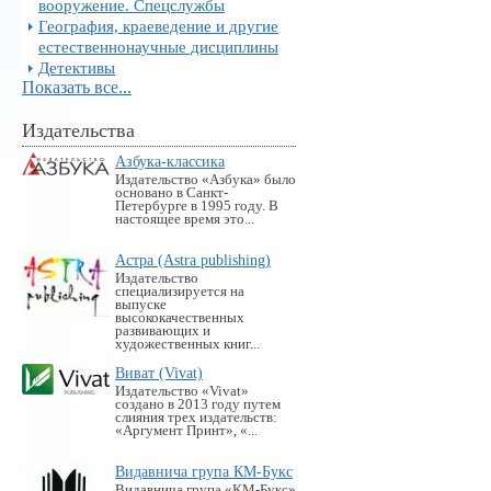
вооружение. Спецслужбы
География, краеведение и другие
естественнонаучные дисциплины
Детективы
Показать все...
Издательства
Азбука-классика
Издательство «Азбука» было
основано в Санкт-
Петербурге в 1995 году. В
настоящее время это...
Астра (Astra publishing)
Издательство
специализируется на
выпуске
высококачественных
развивающих и
художественных книг...
Виват (Vivat)
Издательство «Vivat»
создано в 2013 году путем
слияния трех издательств:
«Аргумент Принт», «...
Видавнича група КМ-Букс
Видавнича група «KM-Букс»